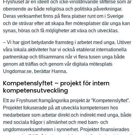
Fryshuset är en ideell och icke-vinstdrivande stiftelse som är
oberoende av både religiösa och politiska påverkningar.
Deras verksamhet finns på flera platser runt om i Sverige
och de strävar efter att skapa fler mötesplatser där unga kan
synas, höras och få möjligheter att växa och utvecklas.
– Vi har gjort betydande framsteg i arbetet med unga. Utöver
våra lokala aktiviteter har vi också etablerat internationella
partnerskap och tillsammans når vi flera tusen unga både
genom att träffas och genom vår digitala mötesplats
Ungdomar.se, berättar Hanna.
Kompetenslyftet – projekt för intern
kompetensutveckling
Ett av Fryshuset framgångsrika projekt är ”Kompetenslyftet”.
Projektet fokuserade på att utveckla kompetensen hos
medarbetare som arbetar direkt och indirekt med unga, både
med sociala frågor i allmänhet och med barn- och
ungdomsverksamheten i synnerhet. Projektet finansierades