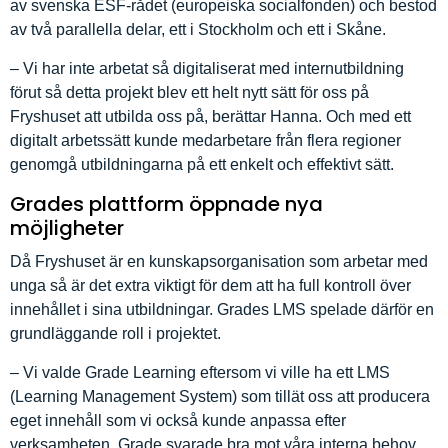
av svenska ESF-rådet (europeiska socialfonden) och bestod
av två parallella delar, ett i Stockholm och ett i Skåne.
– Vi har inte arbetat så digitaliserat med internutbildning
förut så detta projekt blev ett helt nytt sätt för oss på
Fryshuset att utbilda oss på, berättar Hanna. Och med ett
digitalt arbetssätt kunde medarbetare från flera regioner
genomgå utbildningarna på ett enkelt och effektivt sätt.
Grades plattform öppnade nya
möjligheter
Då Fryshuset är en kunskapsorganisation som arbetar med
unga så är det extra viktigt för dem att ha full kontroll över
innehållet i sina utbildningar. Grades LMS spelade därför en
grundläggande roll i projektet.
– Vi valde Grade Learning eftersom vi ville ha ett LMS
(Learning Management System) som tillät oss att producera
eget innehåll som vi också kunde anpassa efter
verksamheten. Grade svarade bra mot våra interna behov