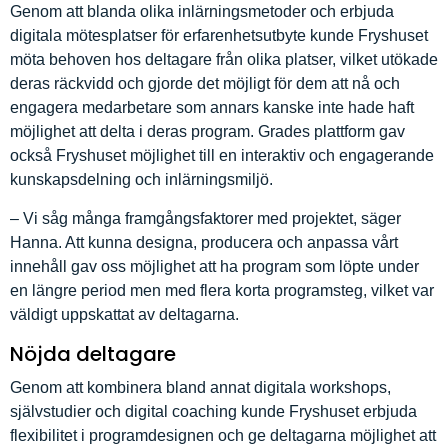
Genom att blanda olika inlärningsmetoder och erbjuda
digitala mötesplatser för erfarenhetsutbyte kunde Fryshuset
möta behoven hos deltagare från olika platser, vilket utökade
deras räckvidd och gjorde det möjligt för dem att nå och
engagera medarbetare som annars kanske inte hade haft
möjlighet att delta i deras program. Grades plattform gav
också Fryshuset möjlighet till en interaktiv och engagerande
kunskapsdelning och inlärningsmiljö.
– Vi såg många framgångsfaktorer med projektet, säger
Hanna. Att kunna designa, producera och anpassa vårt
innehåll gav oss möjlighet att ha program som löpte under
en längre period men med flera korta programsteg, vilket var
väldigt uppskattat av deltagarna.
Nöjda deltagare
Genom att kombinera bland annat digitala workshops,
självstudier och digital coaching kunde Fryshuset erbjuda
flexibilitet i programdesignen och ge deltagarna möjlighet att