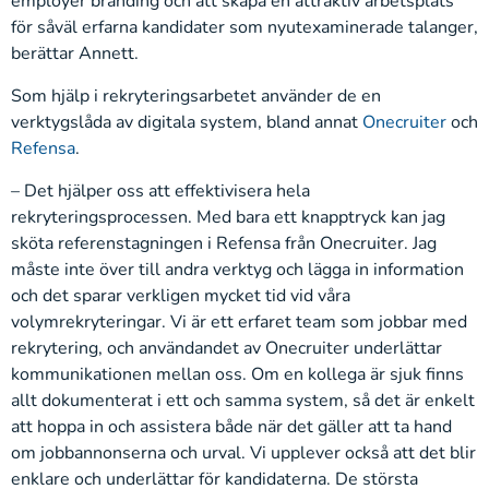
employer branding och att skapa en attraktiv arbetsplats
för såväl erfarna kandidater som nyutexaminerade talanger,
berättar Annett.
Som hjälp i rekryteringsarbetet använder de en
verktygslåda av digitala system, bland annat
Onecruiter
och
Refensa
.
– Det hjälper oss att effektivisera hela
rekryteringsprocessen. Med bara ett knapptryck kan jag
sköta referenstagningen i Refensa från Onecruiter. Jag
måste inte över till andra verktyg och lägga in information
och det sparar verkligen mycket tid vid våra
volymrekryteringar. Vi är ett erfaret team som jobbar med
rekrytering, och användandet av Onecruiter underlättar
kommunikationen mellan oss. Om en kollega är sjuk finns
allt dokumenterat i ett och samma system, så det är enkelt
att hoppa in och assistera både när det gäller att ta hand
om jobbannonserna och urval. Vi upplever också att det blir
enklare och underlättar för kandidaterna. De största