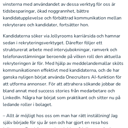
vinsterna med användandet av dessa verktyg för oss är
tidsbesparingar, ökad noggrannhet, bättre
kandidatupplevelse och förbättrad kommunikation mellan
rekryterare och kandidater, fortsätter hon.
Kandidaterna söker via Jollyrooms karriärsida och hamnar
sedan i rekryteringsverktyget. Därefter följer ett
strukturerat arbete med intervjubokningar, ramverk och
telefonavstämningar beroende på vilken roll den aktuella
rekryteringen är för. Med hjälp av meddelandemallar sköts
kommunikationen effektivt med kandidaterna, och de har
ganska nyligen börjat använda Onecruiters AI-funktion för
att utforma annonser. För att attrahera sökande jobbar de
bland annat med success stories från medarbetare och
LinkedIn. Några har börjat som praktikant och sitter nu på
ledande roller i bolaget.
– Allt är möjligt hos oss om man har rätt inställning! Jag
själv började för sju år sen och har gjort en resa hos