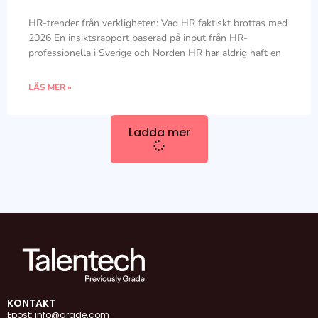
HR-trender från verkligheten: Vad HR faktiskt brottas med
2026 En insiktsrapport baserad på input från HR-
professionella i Sverige och Norden HR har aldrig haft en
LÄS MER »
Ladda mer
KONTAKT
Epost: info@grade.com