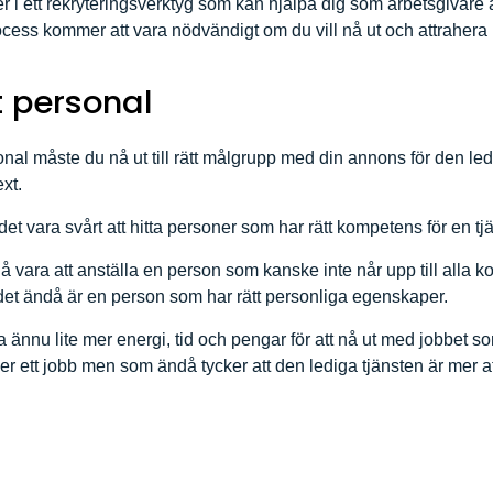
r i ett rekryteringsverktyg som kan hjälpa dig som arbetsgivare a
ocess kommer att vara nödvändigt om du vill nå ut och attrahera r
t personal
rsonal måste du nå ut till rätt målgrupp med din annons för den l
xt.
t vara svårt att hitta personer som har rätt kompetens för en tjä
an då vara att anställa en person som kanske inte når upp till al
det ändå är en person som har rätt personliga egenskaper.
ra ännu lite mer energi, tid och pengar för att nå ut med jobbet s
er ett jobb men som ändå tycker att den lediga tjänsten är mer a