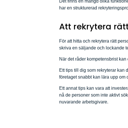
Det finns en mängd olika funktione
har en strukturerad rekryteringspr
Att rekrytera rät
För att hitta och rekrytera rätt pe
skriva en säljande och lockande te
När det råder kompetensbrist kan de
Ett tips till dig som rekryterar k
företaget snabbt kan lära upp om 
Ett annat tips kan vara att investe
nå de personer som inte aktivt sök
nuvarande arbetsgivare.