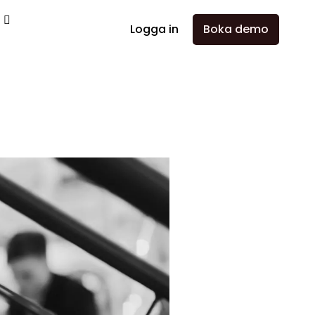
a
Logga in
Boka demo