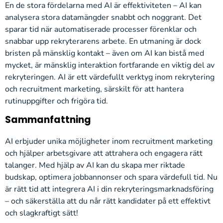
En de stora fördelarna med AI är effektiviteten – AI kan
analysera stora datamängder snabbt och noggrant. Det
sparar tid när automatiserade processer förenklar och
snabbar upp rekryterarens arbete. En utmaning är dock
bristen på mänsklig kontakt – även om AI kan bistå med
mycket, är mänsklig interaktion fortfarande en viktig del av
rekryteringen. AI är ett värdefullt verktyg inom rekrytering
och recruitment marketing, särskilt för att hantera
rutinuppgifter och frigöra tid.
Sammanfattning
AI erbjuder unika möjligheter inom recruitment marketing
och hjälper arbetsgivare att attrahera och engagera rätt
talanger. Med hjälp av AI kan du skapa mer riktade
budskap, optimera jobbannonser och spara värdefull tid. Nu
är rätt tid att integrera AI i din rekryteringsmarknadsföring
– och säkerställa att du når rätt kandidater på ett effektivt
och slagkraftigt sätt!