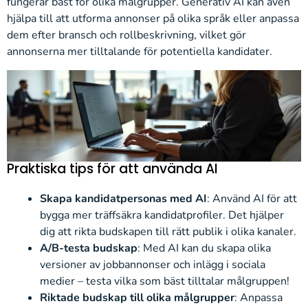
fungerar bäst för olika målgrupper. Generativ AI kan även
hjälpa till att utforma annonser på olika språk eller anpassa
dem efter bransch och rollbeskrivning, vilket gör
annonserna mer tilltalande för potentiella kandidater.
Praktiska tips för att använda AI
Skapa kandidatpersonas med AI
: Använd AI för att
bygga mer träffsäkra kandidatprofiler. Det hjälper
dig att rikta budskapen till rätt publik i olika kanaler.
A/B-testa budskap
: Med AI kan du skapa olika
versioner av jobbannonser och inlägg i sociala
medier – testa vilka som bäst tilltalar målgruppen!
Riktade budskap till olika målgrupper
: Anpassa