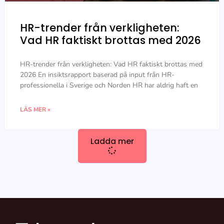
HR-trender från verkligheten:
Vad HR faktiskt brottas med 2026
HR-trender från verkligheten: Vad HR faktiskt brottas med
2026 En insiktsrapport baserad på input från HR-
professionella i Sverige och Norden HR har aldrig haft en
LÄS MER »
Ladda mer