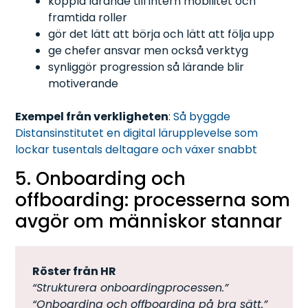
koppla lärande till intern mobilitet och
framtida roller
gör det lätt att börja och lätt att följa upp
ge chefer ansvar men också verktyg
synliggör progression så lärande blir
motiverande
Exempel från verkligheten
:
Så byggde
Distansinstitutet en digital lärupplevelse som
lockar tusentals deltagare och växer snabbt
5. Onboarding och
offboarding: processerna som
avgör om människor stannar
Röster från HR
“Strukturera onboardingprocessen.”
“Onboarding och offboarding på bra sätt.”