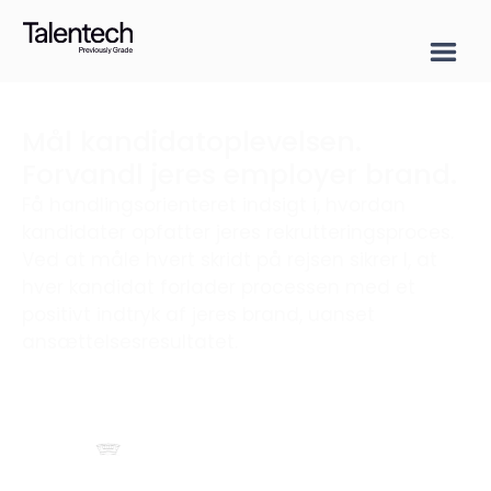
Mål kandidatoplevelsen.
Forvandl jeres employer brand.
Få handlingsorienteret indsigt i, hvordan
kandidater opfatter jeres rekrutteringsproces.
Ved at måle hvert skridt på rejsen sikrer I, at
hver kandidat forlader processen med et
positivt indtryk af jeres brand, uanset
ansættelsesresultatet.