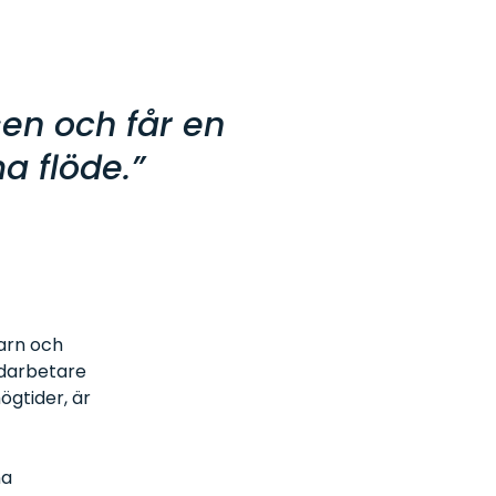
sen och får en
a flöde.”
arn och
edarbetare
ögtider, är
na