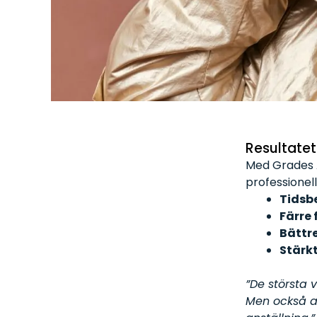
Resultatet
Med Grades 
professionel
Tidsbe
Färre 
Bättre
Stärk
”De största 
Men också at