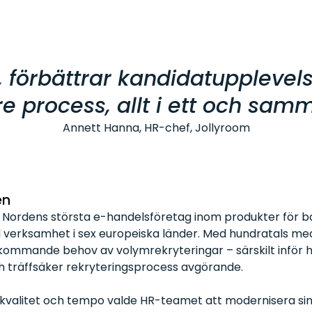
d, förbättrar kandidatupplevel
e process, allt i ett och samm
Annett Hanna, HR-chef, Jollyroom
en
 Nordens största e-handelsföretag inom produkter för b
d verksamhet i sex europeiska länder. Med hundratals m
kommande behov av volymrekryteringar – särskilt inför h
 träffsäker rekryteringsprocess avgörande.
a kvalitet och tempo valde HR-teamet att modernisera si