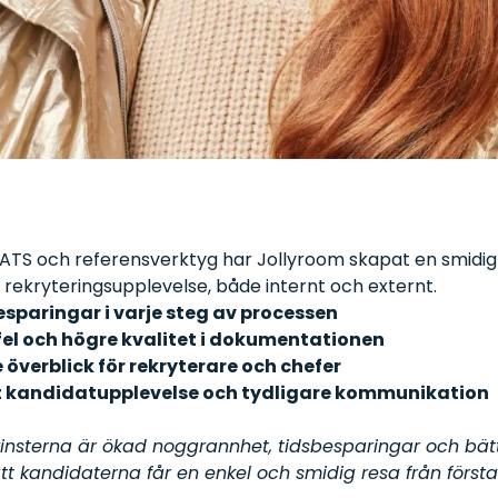
ATS och referensverktyg har Jollyroom skapat en smidig
l rekryteringsupplevelse, både internt och externt.
sparingar i varje steg av processen
fel och högre kvalitet i dokumentationen
 överblick för rekryterare och chefer
t kandidatupplevelse och tydligare kommunikation
vinsterna är ökad noggrannhet, tidsbesparingar och bättr
t kandidaterna får en enkel och smidig resa från första k