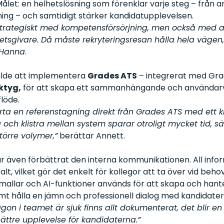
ålet: en helhetslösning som förenklar varje steg – från an
ing – och samtidigt stärker kandidatupplevelsen.
strategiskt med kompetensförsörjning, men också med a
betsgivare. Då måste rekryteringsresan hålla hela vägen
 Hanna
.
alde att implementera
Grades ATS
– integrerat med Grad
ktyg,
för att skapa ett sammanhängande och användarv
flöde.
rta en referenstagning direkt från Grades ATS med ett kli
 och klistra mellan system sparar otroligt mycket tid, sär
större volymer,”
berättar Annett.
 även förbättrat den interna kommunikationen. All info
lt, vilket gör det enkelt för kollegor att ta över vid behov
llar och AI-funktioner används för att skapa och hant
t hålla en jämn och professionell dialog med kandidater
on i teamet är sjuk finns allt dokumenterat, det blir en
ättre upplevelse för kandidaterna.”