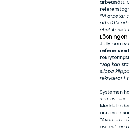
arbetssätt. M
referenstagn
”Vi arbetar 
attraktiv ar
chef Annett
Lösningen
Jollyroom v
referensver
rekryterings
”Jag kan sta
slippa klippa
rekryterar i 
Systemen har
sparas centra
Meddelandema
annonser sam
”Även om någ
oss och en b