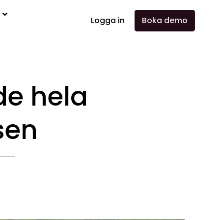
a
Logga in
Boka demo
de hela
sen