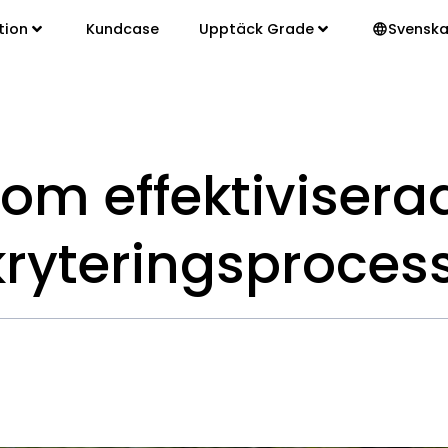
tion
Kundcase
Upptäck Grade
Svensk
oom effektivisera
kryteringsproces