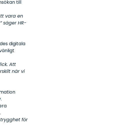
sökan till
tt vara en
,” säger HR-
es digitala
änligt
ck. Att
skilt när vi
rmation
.
era
.
 trygghet för