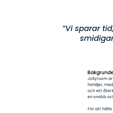
”Vi sparar ti
smidigar
Bakgrund
Jollyroom är
familjer, me
och ett åter
en snabb och
För att håll