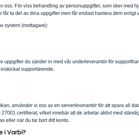
 oss. För viss behandling av personuppgifter, som sker med hjä
e får ta del av dina uppgifter men får endast hantera dem enligt v
 av system (mottagare):
i de uppgifter du sänder in med vår underleverantör för supportha
 inskickat supportärende.
sökan, använder vi oss av en serverleverantör för att spara all d
 27001 certifierat, vilket innebär att de arbetar aktivt med ständ
eller när du tar bort ditt konto.
 i Varbi?