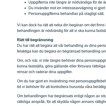
Uppgifterna inte längre är nödvändiga för de 
Du invänder mot en intresseavvägning vi gjort b
Personuppgifterna behandlas på olagligt sätt.
Vi kan dock ha rätt att neka din begäran om det finns
behandlingen är nödvändig för att vi ska kunna faststä
Rätt till begränsning
Du har rätt att begära att vår behandling av dina pe
felaktiga kan du begära en begränsad behandling under
Om, och när, vi inte längre behöver dina personuppgif
kunna fastställa, göra gällande eller försvara rättsl
rensar och raderar dina uppgifter.
Om du har gjort en invändning mot personuppgiftsbe
tid vi behöver för att kontrollera huruvida våra berätt
Om behandlingen har begränsats enligt någon av situati
rättsliga anspråk, för att skydda någon annans rättighe