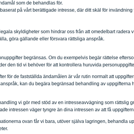
ändamål som de behandlas för.
aserat på vårt berättigade intresse, där ditt skäl för invändning 
 legala skyldigheter som hindrar oss från att omedelbart radera v
lla, göra gällande eller försvara rättsliga anspråk.
rsonuppgifter begränsas. Om du exempelvis begär rättelse efters
 den tid vi behöver för att kontrollera huruvida personuppgifte
ter för de fastställda ändamålen är vår rutin normalt att uppgift
iga anspråk, kan du begära begränsad behandling av uppgifterna ho
handling vi gör med stöd av en intresseavvägning som rättslig
igade intressen väger tyngre än dina intressen av att få uppgifter
onerna ovan får vi bara, utöver själva lagringen, behandla uppgi
ter.