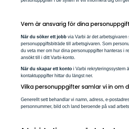
personuppgifter i de syften vi vill informera dig om g
Vem är ansvarig för dina personuppgif
När du söker ett jobb
via Varbi är det arbetsgivaren
personuppgiftsbiträde till arbetsgivaren. Som personup
du veta mer om hur dina personuppgifter hanteras i re
ansökt till i ditt Varbi-konto.
När du skapar ett konto
i Varbi rekryteringssystem ä
kontaktuppgifter hittar du längst ner.
Vilka personuppgifter samlar vi in om d
Generellt sett behandlar vi namn, adress, e-postadr
personnummer, bild och land beroende på vad arbetsg