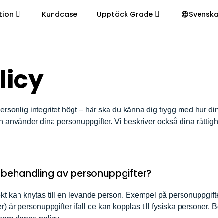
tion
Kundcase
Upptäck Grade
Svensk
licy
sonlig integritet högt – här ska du känna dig trygg med hur di
ch använder dina personuppgifter. Vi beskriver också dina rätti
 behandling av personuppgifter?
rekt kan knytas till en levande person. Exempel på personuppgif
) är personuppgifter ifall de kan kopplas till fysiska personer. 