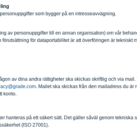
ling
av personuppgifter som bygger på en intresseavvägning.
rföring av personuppgifter till en annan organisation) om vår beh
n förutsättning för dataportabilitet är att överföringen är teknisk
on av dina andra rättigheter ska skickas skriftlig och via mail. 
ivacy@grade.com
. Mailet ska skickas från den mailadress du är
tt konto.
gifter hanteras på ett säkert sätt. Det gäller såväl genom teknis
nssäkerhet (ISO 27001).