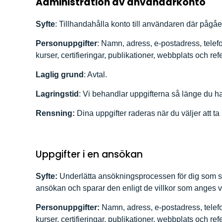
Administration av användarkonto
Syfte
: Tillhandahålla konto till användaren där påg
Personuppgifter
: Namn, adress, e-postadress, telefo
kurser, certifieringar, publikationer, webbplats och re
Laglig grund
: Avtal.
Lagringstid
: Vi behandlar uppgifterna så länge du har
Rensning:
Dina uppgifter raderas när du väljer att ta b
Uppgifter i en ansökan
Syfte:
Underlätta ansökningsprocessen för dig som söka
ansökan och sparar den enligt de villkor som anges 
Personuppgifter:
Namn, adress, e-postadress, telefon
kurser, certifieringar, publikationer, webbplats och re