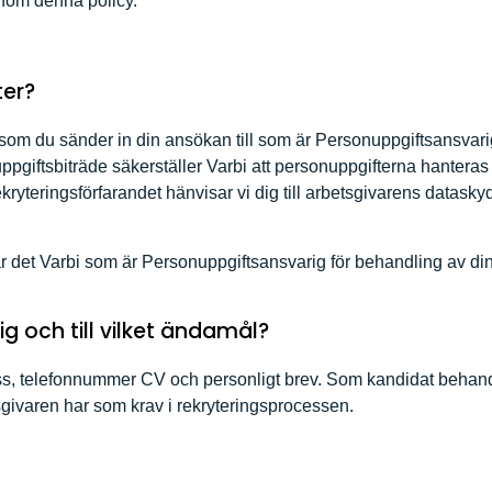
enom denna policy.
ter?
 som du sänder in din ansökan till som är Personuppgiftsansvari
pgiftsbiträde säkerställer Varbi att personuppgifterna hanteras e
kryteringsförfarandet hänvisar vi dig till arbetsgivarens datask
r det Varbi som är Personuppgiftsansvarig för behandling av dina
ig och till vilket ändamål?
ess, telefonnummer CV och personligt brev. Som kandidat behan
ivaren har som krav i rekryteringsprocessen.