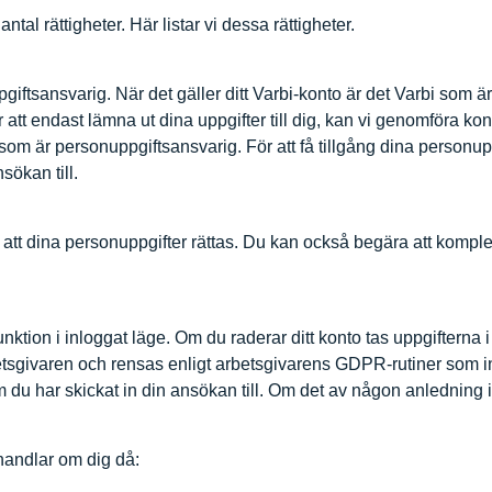
tal rättigheter. Här listar vi dessa rättigheter.
iftsansvarig. När det gäller ditt Varbi-konto är det Varbi som 
att endast lämna ut dina uppgifter till dig, kan vi genomföra kontro
som är personuppgiftsansvarig. För att få tillgång dina personuppg
sökan till.
 att dina personuppgifter rättas. Du kan också begära att komplett
ktion i inloggat läge. Om du raderar ditt konto tas uppgifterna 
betsgivaren och rensas enligt arbetsgivarens GDPR-rutiner som 
du har skickat in din ansökan till. Om det av någon anledning in
ehandlar om dig då: