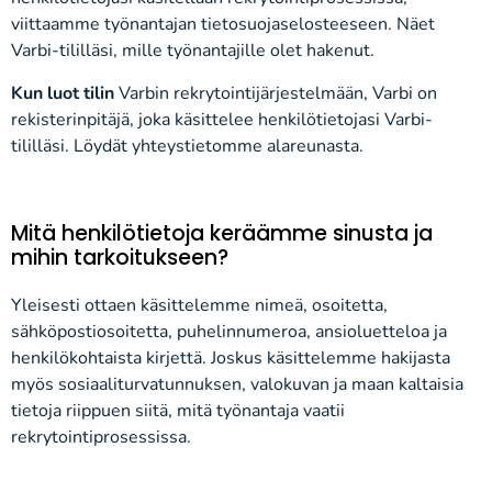
viittaamme työnantajan tietosuojaselosteeseen. Näet
Varbi-tililläsi, mille työnantajille olet hakenut.
Kun luot tilin
Varbin rekrytointijärjestelmään, Varbi on
rekisterinpitäjä, joka käsittelee henkilötietojasi Varbi-
tililläsi. Löydät yhteystietomme alareunasta.
Mitä henkilötietoja keräämme sinusta ja
mihin tarkoitukseen?
Yleisesti ottaen käsittelemme nimeä, osoitetta,
sähköpostiosoitetta, puhelinnumeroa, ansioluetteloa ja
henkilökohtaista kirjettä. Joskus käsittelemme hakijasta
myös sosiaaliturvatunnuksen, valokuvan ja maan kaltaisia
tietoja riippuen siitä, mitä työnantaja vaatii
rekrytointiprosessissa.