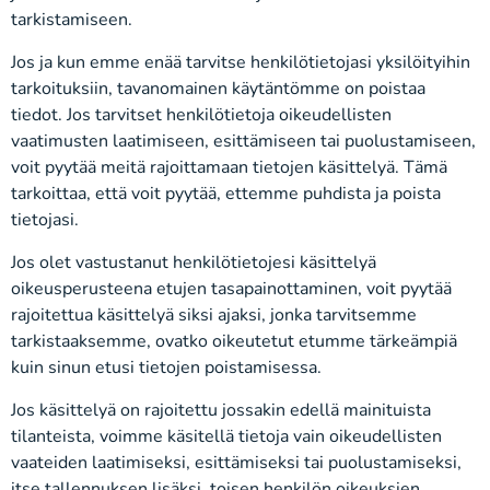
tarkistamiseen.
Jos ja kun emme enää tarvitse henkilötietojasi yksilöityihin
tarkoituksiin, tavanomainen käytäntömme on poistaa
tiedot. Jos tarvitset henkilötietoja oikeudellisten
vaatimusten laatimiseen, esittämiseen tai puolustamiseen,
voit pyytää meitä rajoittamaan tietojen käsittelyä. Tämä
tarkoittaa, että voit pyytää, ettemme puhdista ja poista
tietojasi.
Jos olet vastustanut henkilötietojesi käsittelyä
oikeusperusteena etujen tasapainottaminen, voit pyytää
rajoitettua käsittelyä siksi ajaksi, jonka tarvitsemme
tarkistaaksemme, ovatko oikeutetut etumme tärkeämpiä
kuin sinun etusi tietojen poistamisessa.
Jos käsittelyä on rajoitettu jossakin edellä mainituista
tilanteista, voimme käsitellä tietoja vain oikeudellisten
vaateiden laatimiseksi, esittämiseksi tai puolustamiseksi,
itse tallennuksen lisäksi, toisen henkilön oikeuksien