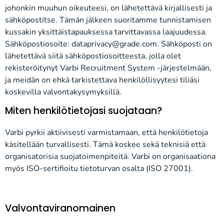
johonkin muuhun oikeuteesi, on lähetettävä kirjallisesti ja
sähköpostitse. Tämän jälkeen suoritamme tunnistamisen
kussakin yksittäistapauksessa tarvittavassa laajuudessa.
Sähköpostiosoite: dataprivacy@grade.com. Sähköposti on
lähetettävä siitä sähköpostiosoitteesta, jolla olet
rekisteröitynyt Varbi Recruitment System -järjestelmään,
ja meidän on ehkä tarkistettava henkilöllisyytesi tiliäsi
koskevilla valvontakysymyksillä.
Miten henkilötietojasi suojataan?
Varbi pyrkii aktiivisesti varmistamaan, että henkilötietoja
käsitellään turvallisesti. Tämä koskee sekä teknisiä että
organisatorisia suojatoimenpiteitä. Varbi on organisaationa
myös ISO-sertifioitu tietoturvan osalta (ISO 27001).
Valvontaviranomainen