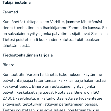
Tukijärjestelmä
Zammad
Kun lähetät tukitapauksen Varbille, jaamme lähettämäsi
tiedot tuenhallinnan alihankkijamme Zammadin kanssa. Se
on saksalainen yritys, jonka palvelimet sijaitsevat Saksassa.
Tietosi poistetaan 6 kuukauden kuluttua tukitapauksen
lähettämisestä.
Tiedostonhallinnan tarjoaja
Binero
Kun luot tilin Varbiin tai lähetät hakemuksen, käytämme
palveluntarjoajaa tallentamaan kaikki sinua ja hakemustasi
koskevat tiedot. Binero on ruotsalainen yritys, jonka
palvelinkeskukset sijaitsevat Ruotsissa. Binero on ISO
27001 -sertifioitu, mikä tarkoittaa, että se työskentelee
aktiivisesti tietoturvan jatkuvan parantamisen parissa.
Tietosi poistetaan, kun sovelluksesi poistetaan tai kun