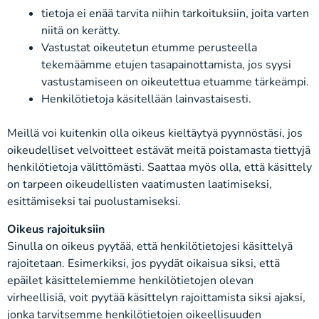
tietoja ei enää tarvita niihin tarkoituksiin, joita varten
niitä on kerätty.
Vastustat oikeutetun etumme perusteella
tekemäämme etujen tasapainottamista, jos syysi
vastustamiseen on oikeutettua etuamme tärkeämpi.
Henkilötietoja käsitellään lainvastaisesti.
Meillä voi kuitenkin olla oikeus kieltäytyä pyynnöstäsi, jos
oikeudelliset velvoitteet estävät meitä poistamasta tiettyjä
henkilötietoja välittömästi. Saattaa myös olla, että käsittely
on tarpeen oikeudellisten vaatimusten laatimiseksi,
esittämiseksi tai puolustamiseksi.
Oikeus rajoituksiin
Sinulla on oikeus pyytää, että henkilötietojesi käsittelyä
rajoitetaan. Esimerkiksi, jos pyydät oikaisua siksi, että
epäilet käsittelemiemme henkilötietojen olevan
virheellisiä, voit pyytää käsittelyn rajoittamista siksi ajaksi,
jonka tarvitsemme henkilötietojen oikeellisuuden