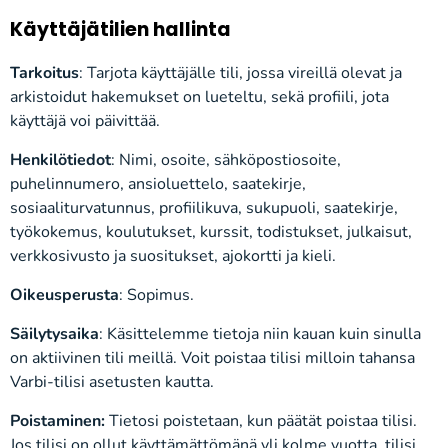
Käyttäjätilien hallinta
Tarkoitus
: Tarjota käyttäjälle tili, jossa vireillä olevat ja
arkistoidut hakemukset on lueteltu, sekä profiili, jota
käyttäjä voi päivittää.
Henkilötiedot
: Nimi, osoite, sähköpostiosoite,
puhelinnumero, ansioluettelo, saatekirje,
sosiaaliturvatunnus, profiilikuva, sukupuoli, saatekirje,
työkokemus, koulutukset, kurssit, todistukset, julkaisut,
verkkosivusto ja suositukset, ajokortti ja kieli.
Oikeusperusta
: Sopimus.
Säilytysaika
: Käsittelemme tietoja niin kauan kuin sinulla
on aktiivinen tili meillä. Voit poistaa tilisi milloin tahansa
Varbi-tilisi asetusten kautta.
Poistaminen:
Tietosi poistetaan, kun päätät poistaa tilisi.
Jos tilisi on ollut käyttämättömänä yli kolme vuotta, tilisi