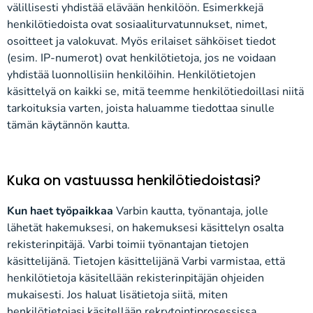
välillisesti yhdistää elävään henkilöön. Esimerkkejä
henkilötiedoista ovat sosiaaliturvatunnukset, nimet,
osoitteet ja valokuvat. Myös erilaiset sähköiset tiedot
(esim. IP-numerot) ovat henkilötietoja, jos ne voidaan
yhdistää luonnollisiin henkilöihin. Henkilötietojen
käsittelyä on kaikki se, mitä teemme henkilötiedoillasi niitä
tarkoituksia varten, joista haluamme tiedottaa sinulle
tämän käytännön kautta.
Kuka on vastuussa henkilötiedoistasi?
Kun haet työpaikkaa
Varbin kautta, työnantaja, jolle
lähetät hakemuksesi, on hakemuksesi käsittelyn osalta
rekisterinpitäjä. Varbi toimii työnantajan tietojen
käsittelijänä. Tietojen käsittelijänä Varbi varmistaa, että
henkilötietoja käsitellään rekisterinpitäjän ohjeiden
mukaisesti. Jos haluat lisätietoja siitä, miten
henkilötietojasi käsitellään rekrytointiprosessissa,