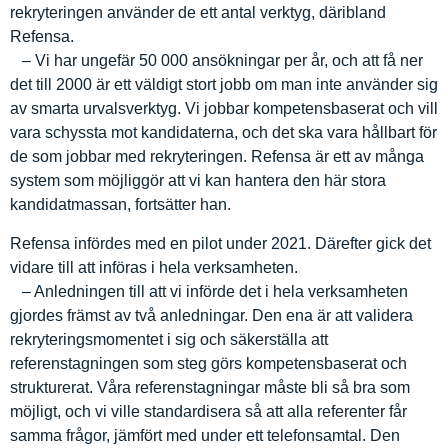
rekryteringen använder de ett antal verktyg, däribland
Refensa.
– Vi har ungefär 50 000 ansökningar per år, och att få ner
det till 2000 är ett väldigt stort jobb om man inte använder sig
av smarta urvalsverktyg. Vi jobbar kompetensbaserat och vill
vara schyssta mot kandidaterna, och det ska vara hållbart för
de som jobbar med rekryteringen. Refensa är ett av många
system som möjliggör att vi kan hantera den här stora
kandidatmassan, fortsätter han.
Refensa infördes med en pilot under 2021. Därefter gick det
vidare till att införas i hela verksamheten.
– Anledningen till att vi införde det i hela verksamheten
gjordes främst av två anledningar. Den ena är att validera
rekryteringsmomentet i sig och säkerställa att
referenstagningen som steg görs kompetensbaserat och
strukturerat. Våra referenstagningar måste bli så bra som
möjligt, och vi ville standardisera så att alla referenter får
samma frågor, jämfört med under ett telefonsamtal. Den