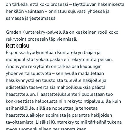
on tärkeää, että koko prosessi – täyttöluvan hakemisesta
henkilön valintaan – onnistuu sujuvasti yhdessä ja
samassa järjestelmässä.
Graden Kuntarekry-palvelulla on keskeinen rooli koko
rekrytointiprosessin läpiviennissä.
Ratkaisu
Espoossa hyödynnetään Kuntarekryn laajaa ja
monipuolista työkalupakkia eri rekrytointitarpeisiin.
Anonyymi rekrytointi on tärkeä osa kaupungin
yhdenvertaisuustyötä – sen avulla madalletaan
hakukynnystä eri taustoista tuleville hakijoille ja
edistetään tasavertaisia mahdollisuuksia päästä
haastatteluun. Haastattelukalenteri puolestaan tuo
konkreettista helpotusta niin rekrytointipalveluille kuin
esihenkilöille, sillä se nopeuttaa ja tehostaa
haastatteluaikojen sopimista ja parantaa hakijoiden
tavoittamista. Lisäksi Kuntarekry toimii tärkeänä tukena
myös suomenkielisen perusopetuksen