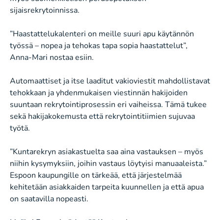
sijaisrekrytoinnissa.
”Haastattelukalenteri on meille suuri apu käytännön
työssä – nopea ja tehokas tapa sopia haastattelut”,
Anna-Mari nostaa esiin.
Automaattiset ja itse laaditut vakioviestit mahdollistavat
tehokkaan ja yhdenmukaisen viestinnän hakijoiden
suuntaan rekrytointiprosessin eri vaiheissa. Tämä tukee
sekä hakijakokemusta että rekrytointitiimien sujuvaa
työtä.
”Kuntarekryn asiakastuelta saa aina vastauksen – myös
niihin kysymyksiin, joihin vastaus löytyisi manuaaleista.”
Espoon kaupungille on tärkeää, että järjestelmää
kehitetään asiakkaiden tarpeita kuunnellen ja että apua
on saatavilla nopeasti.