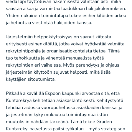
viedä läpi täyttöluvan hakemisesta valintaan asti, mikä
säästää aikaa ja varmistaa laadukkaan hakijakokemuksen.
Yhdenmukainen toimintatapa tukee esihenkilöiden arkea
ja helpottaa viestintää hakijoiden kanssa.
Järjestelmän helppokäyttöisyys on saanut kiitosta
erityisesti esihenkilöiltä, jotka voivat hyödyntää valmiita
rekrytointipohjia ja organisaatiokohtaista tietoa. Tämä
tuo tehokkuutta ja vähentää manuaalista työtä
rekrytointien eri vaiheissa. Myös perehdytys ja ohjaus
järjestelmän käyttöön sujuvat helposti, mikä lisää
käyttäjien sitoutumista.
Pitkällä aikavälillä Espoon kaupunki arvostaa sitä, että
Kuntarekryä kehitetään asiakaslähtöisesti. Kehitystyötä
tehdään aidossa vuoropuhelussa asiakkaiden kanssa, ja
järjestelmän kyky mukautua toimintaympäristön
muutoksiin nähdään tärkeänä. Tämä tekee Graden
Kuntareky-palvelusta paitsi työkalun – myös strategisen