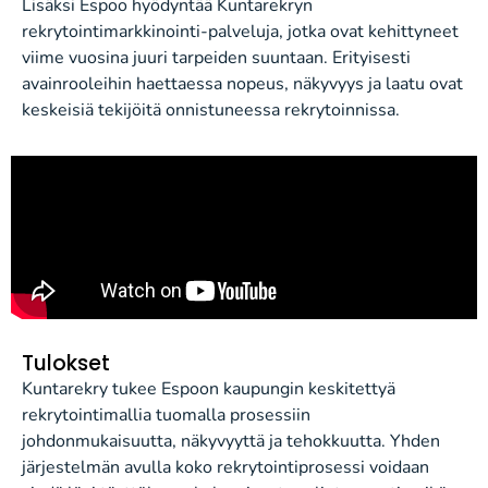
Lisäksi Espoo hyödyntää Kuntarekryn
rekrytointimarkkinointi-palveluja, jotka ovat kehittyneet
viime vuosina juuri tarpeiden suuntaan. Erityisesti
avainrooleihin haettaessa nopeus, näkyvyys ja laatu ovat
keskeisiä tekijöitä onnistuneessa rekrytoinnissa.
Tulokset
Kuntarekry tukee Espoon kaupungin keskitettyä
rekrytointimallia tuomalla prosessiin
johdonmukaisuutta, näkyvyyttä ja tehokkuutta. Yhden
järjestelmän avulla koko rekrytointiprosessi voidaan