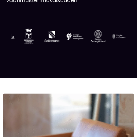
vaatimustenmukaisuuden.