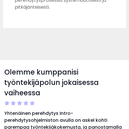
perehdytysprosessia systemaattisesti ja
pitkäjänteisesti.
Olemme kumppanisi
työntekijäpolun jokaisessa
vaiheessa
Yhtenäinen perehdytys Intro-
perehdytysohjelmiston avulla on askel kohti
parempaa työntekijäkokemusta, ja panostamalla