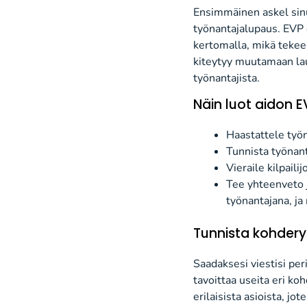
Ensimmäinen askel sinu
työnantajalupaus.
EVP 
kertomalla
, mikä teke
kiteytyy muutamaan la
työnantajista.
Näin
luot
aidon
E
Haastattele työnt
Tunnista työnant
Vieraile kilpailij
Tee yhteenveto 
työnantajana
,
ja 
Tunnista kohder
Saadaksesi viestisi per
tavoittaa useita
eri
koh
erilaisista asioista, j
ote