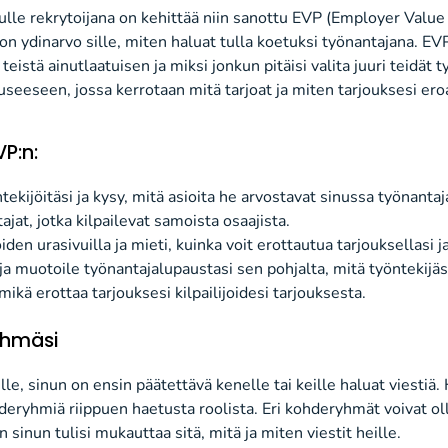
lle rekrytoijana on kehittää niin sanottu EVP
(
E
mployer
Value 
on ydinarvo si
lle
, miten haluat tulla ko
etuksi
työnantajana.
EVP
e
teistä
ainutlaatuisen ja miksi jonkun pitäisi valita
juuri
teidät
ty
useeseen, jossa kerrotaan
mitä tarjoat ja
miten
tarjouksesi er
VP:n
:
ekijöitäsi ja kysy, mitä
asioita
he arvostavat sinussa työnantaj
ajat, jotka kilpailevat
samoista osaajista.
oiden urasivuilla ja mieti, kuinka voit erotta
utua
tarjoukse
llasi
ja
ja muotoile
työnantajalupaustasi
sen
pohjalta
, mitä työntekijä
mikä erottaa tarjouksesi kilpailijoidesi tarjouksesta.
yhmäsi
ille, sinun on ensin päätettävä
kenelle tai ke
ille
haluat viestiä. 
deryhmiä
riippuen haetusta roolista
.
Eri k
ohderyhmät voivat oll
n
sinun
tulisi
mukauttaa
sitä, mitä ja miten viestit heille.