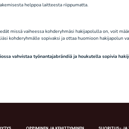
hakemisesta helppoa
laitteesta riippumatta.
iedät missä
vaiheessa
kohderyhmäsi
hakijapolulla
on
,
voit määr
yliäsi kohderyhmälle sopivaksi
ja ottaa huomioon
hakijapolun
va
io
ssa
vahvistaa työnantajabrändiä ja houkutella
sopivia
hakij
DYTYS
OPPIMINEN JA KEHITTYMINEN
SUORITUS- JA