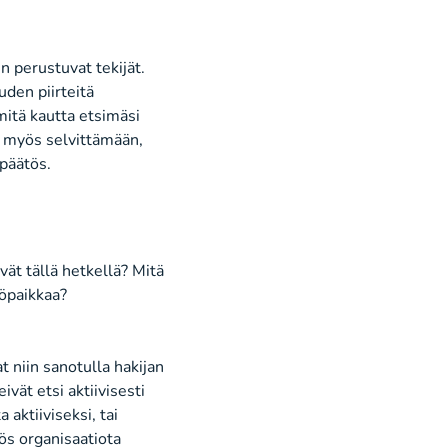
 perustuvat tekijät.
uden piirteit
ä
mitä kautta
etsim
ä
si
a my
ö
s selvitt
ä
m
ää
n,
p
ää
t
ö
s.
vät tä
llä hetkellä
? Mitä
öpaikkaa?
at
niin sanotulla
hakijan
vät etsi aktiivisesti
a aktiiviseksi, tai
yös
organisaatiota