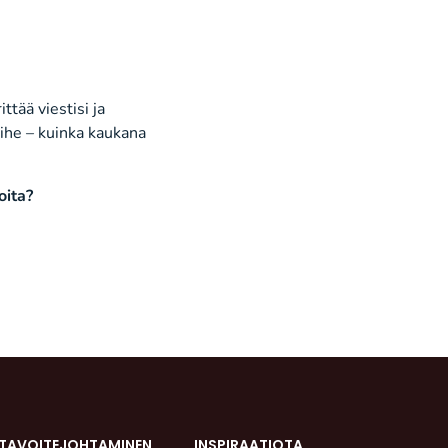
ittää viestisi ja
ihe –
kuinka kaukana
oita
?
 TAVOITEJOHTAMINEN
INSPIRAATIOTA