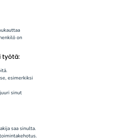
 mukauttaa
henkilö on
i työtä
:
itä.
se, esimerkiksi
juuri
sinut
akija saa sinulta.
i toimintakehotus.