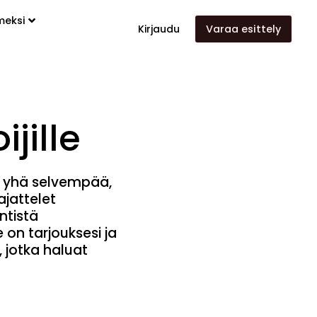
meksi
Kirjaudu
Varaa esittely
ijille
 yhä selvempää
,
 ajattelet
ntistä
 on tarjouksesi ja
 jotka haluat