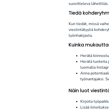
suositteleva lähettiläs
T
iedä
kohderyh
Kun
tiedät
,
missä
vaih
viestintätyyliä
kohderyh
työnhakijasta.
Kuinka mukauttaa 
Herätä kiinnostu
Herätä tunteita 
luomalla Instag
Anna
potentiaali
työnantajaksi
. S
Näin
luot
viestintä
Kirjoita työ
paikk
Lisää
ilmoituks