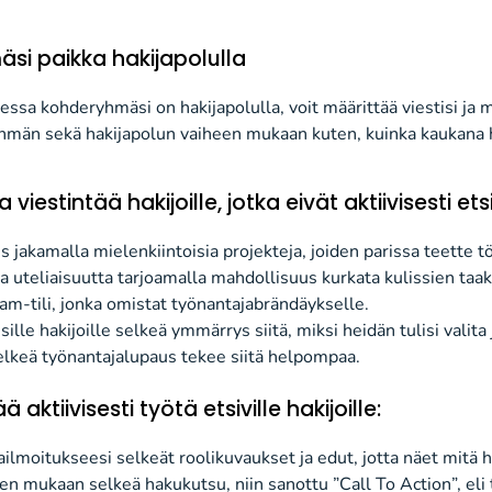
.
mä
si
paikka
hakijapolulla
eessa
kohderyhmäsi
on hakijapolulla
, voit määrittää viestisi ja
män sekä hakijapolun vaiheen mukaan kuten,
kuinka kaukana 
viestintää hakijoille, jotka
eivät
aktiivisesti ets
s jakamalla mielenkiintoisia
projekteja, joiden parissa
teette tö
ja uteliaisuutta tarjoamalla
mahdollisuu
s
kurkata
kulissien taak
ram-
tili
, jonka omistat työnantajabrändäyks
elle
.
sille
hakijoille
selkeä ymmärrys
siitä
, miksi heidän
tulisi
valita
elkeä
työnantajalupaus
tekee siitä helpompaa.
ä aktiivisesti työtä etsiville hakijoille
:
a
ilmoitukseesi selkeät roolikuvaukset ja
edut
, jotta näet
mitä h
een
mukaan selkeä hakukutsu, niin sanottu ”Call To Action”
, el