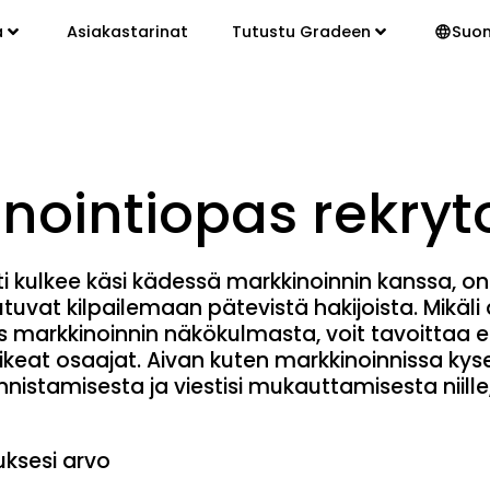
a
Asiakastarinat
Tutustu Gradeen
Suo
nointiopas
rekryto
nti kulkee käsi kädessä markkinoinnin
kanssa,
on
outuvat kilpailemaan
pätevistä
hakijoista
.
Mikäli
s
markkinoinnin näkökulmasta, voit tavoittaa
e
ikeat
osaajat
. Aivan kuten markkinoinnissa
kyse
istamisesta ja viestisi mukauttamisesta niille,
uksesi arvo