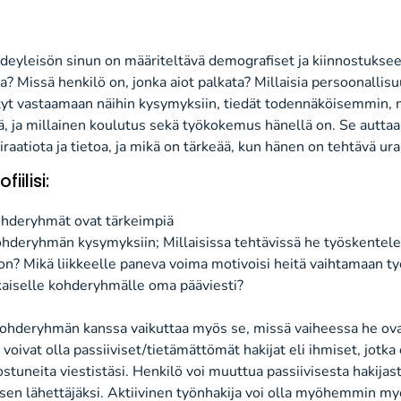
deyleisön sinun on määriteltävä demografiset ja kiinnostukseen
ta? Missä
henkilö
on
,
jonka aiot palkata? Millaisia
persoonallisu
yt vastaamaan n
ä
ihin kysymyksiin
,
tied
ä
t todenn
ä
k
ö
isemmin
,
ä
,
ja
millainen
koulutus
sekä
ty
ö
kokemus h
ä
nell
ä
on. Se autta
iraatiota ja tietoa
,
ja mik
ä
on t
ä
rke
ää
, kun h
ä
nen on teht
ä
v
ä
ura
ofiilisi:
kohderyhmät ovat
tärkeimpiä
ohderyhmän kysymyksiin; Mi
llaisissa tehtävissä
he työskentele
 on? Mikä
l
iikkeelle paneva voima
motivoisi heitä vaihtamaan ty
kaiselle kohderyhmälle
oma
pää
viesti?
kohderyhmän kanssa vaikuttaa myös se, missä vaiheessa he ov
ivat olla passiiviset/tietämättömät hakijat eli ihmiset, jotka ei
ostuneita viestistäsi.
Henkilö
voi muuttua passiivisesta
hakijast
ksen
lähettäjäksi. Aktiivinen työnhakija voi olla myöhemmin m