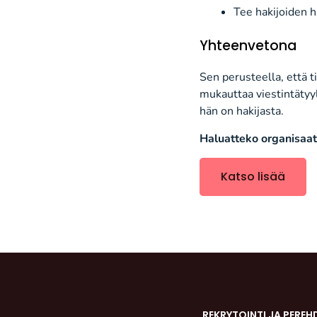
Tee hakijoiden 
Yhteenvetona
S
e
n perusteella,
että t
mukauttaa
viestintäty
hän on hakijasta.
Halua
tteko
organisaat
Katso lisää
REKRYTOINTI JA PEREH