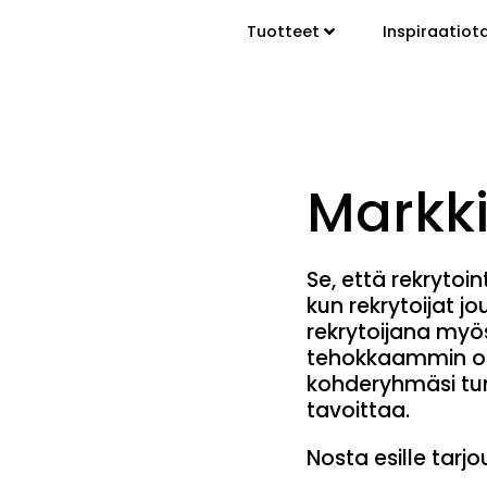
Tuotteet
Inspiraatiot
Markki
Se, että rekrytoi
kun rekrytoijat j
rekrytoijana
myö
tehokkaammin
o
kohderyhmäsi tunn
tavoittaa.
Nosta esille
tarjo