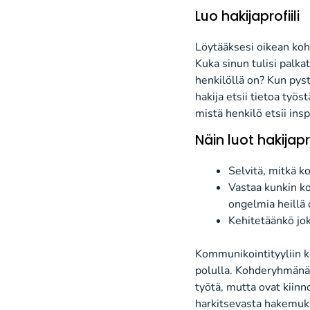
Luo
hakija
profiili
Löytääksesi oikean koh
K
uka
sinun
tulisi
palka
henkil
ö
ll
ä
on? Kun pyst
hakija etsii tietoa ty
ö
st
mist
ä
henkil
ö
etsii insp
Näin luot
hakija
pr
Selvitä, mitkä 
Vastaa kunkin k
ongelmia heillä
Kehitetäänkö jo
Kommunikointityyliin 
polulla
.
Kohderyhmänä vo
työtä, mutta ovat kiinn
harkitsevasta hakemu