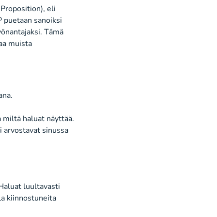
Proposition
)
, eli
 puetaan sanoiksi
önantajaksi.
Tämä
oaa
muista
ana.
 miltä haluat näyttää.
si arvostavat sinussa
Haluat luultavasti
a kiinnostuneita