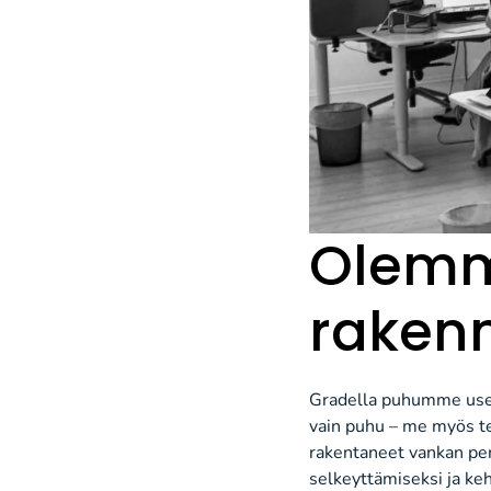
Olemme
raken
Gradella puhumme usein
vain puhu – me myös t
rakentaneet vankan pe
selkeyttämiseksi ja ke