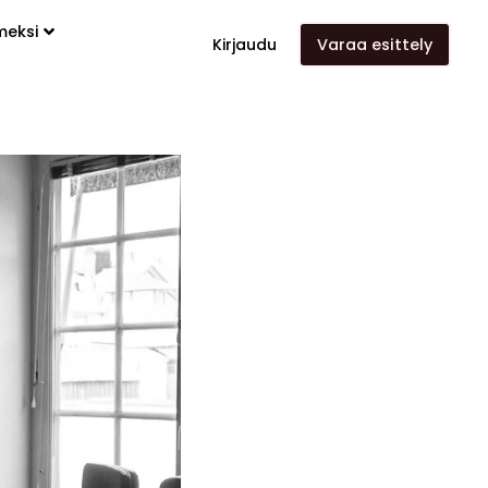
meksi
Kirjaudu
Varaa esittely