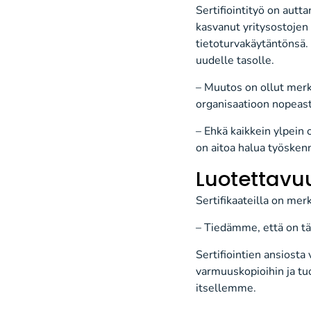
Sertifiointityö on aut
kasvanut yritysostojen 
tietoturvakäytäntönsä.
uudelle tasolle.
– Muutos on ollut merk
organisaatioon nopeast
– Ehkä kaikkein ylpein 
on aitoa halua työskenne
Luotettavuu
Sertifikaateilla on mer
– Tiedämme, että on tär
Sertifiointien ansiosta
varmuuskopioihin ja tu
itsellemme.