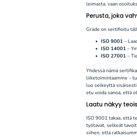
leimasta, vaan osoituk
Perusta, joka va
Grade on sertifioitu t
ISO 9001
– Laad
ISO 14001
– Ym
ISO 27001
– Tie
Yhdessä nämä sertifika
liiketoimintaamme – tuo
luo selkeyttä sisäisest
etu voida sanoa, että o
Laatu näkyy teoi
ISO 9001 takaa, että 
työtavat, selkeät tavoi
siihen, että ratkaisumm