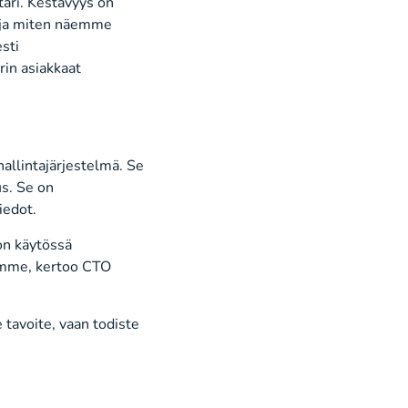
ari. Kestävyys on
 ja miten näemme
sti
rin asiakkaat
hallintajärjestelmä. Se
us. Se on
iedot.
on käytössä
simme, kertoo CTO
 tavoite, vaan todiste