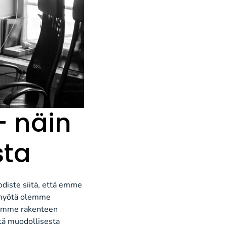
– näin
ta
odiste siitä, että emme
n myötä olemme
iomme rakenteen
tä muodollisesta