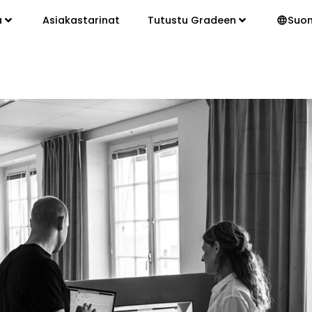
a
Asiakastarinat
Tutustu Gradeen
Suo