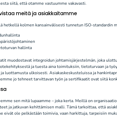
sesta siitä, että otamme vastuumme vakavasti.
hvistaa meitä ja asiakkaitamme
ällä hetkellä kolmen kansainvälisesti tunnetun ISO-standardin 
unhallinta
päristöjohtaminen
toturvan hallinta
atit muodostavat integroidun johtamisjärjestelmän, joka ulott
tekehityksestä ja tuesta aina toimituksiin, tietoturvaan ja ty
i ja luottamusta ulkoisesti. Asiakaskeskusteluissa ja hankinta
lemme jo tehneet tarvittavan työn ja sertifikaatit ovat siitä kon
ssa
teemme sen mitä lupaamme – joka kerta. Meillä on organisaati
tteet ja jatkuvan kehittämisen malli. Tämä tarkoittaa, että asi
e eivät ole pelkästään toimivia, vaan harkittuja, tarpeisiin muk