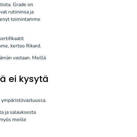
tiota. Grade on
at rutiininsa ja
vienyt toimintamme
rtifikaatit
mme, kertoo Rikard.
 tämän vastaan. Meillä
tä ei kysytä
ja ympäristövastuussa.
ta ja salauksesta
 myös meille