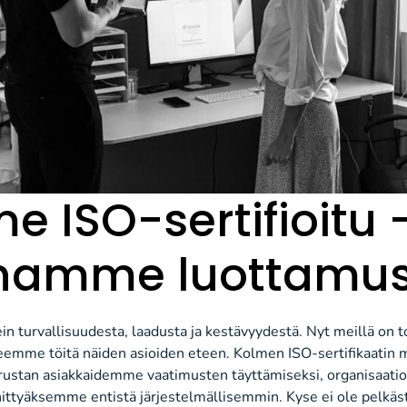
 ISO-sertifioitu 
namme luottamus
 turvallisuudesta, laadusta ja kestävyydestä. Nyt meillä on t
eemme töitä näiden asioiden eteen. Kolmen ISO-sertifikaati
rustan asiakkaidemme vaatimusten täyttämiseksi, organisaat
hittyäksemme entistä järjestelmällisemmin. Kyse ei ole pelkäs