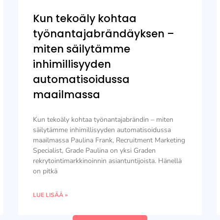
Kun tekoäly kohtaa
työnantajabrändäyksen –
miten säilytämme
inhimillisyyden
automatisoidussa
maailmassa
Kun tekoäly kohtaa työnantajabrändin – miten
säilytämme inhimillisyyden automatisoidussa
maailmassa Paulina Frank, Recruitment Marketing
Specialist, Grade Paulina on yksi Graden
rekrytointimarkkinoinnin asiantuntijoista. Hänellä
on pitkä
LUE LISÄÄ »