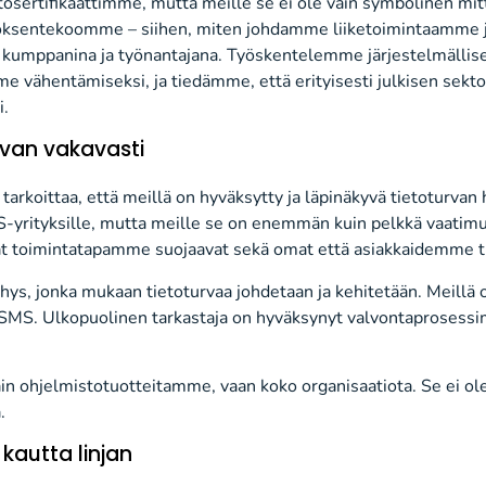
sertifikaattimme, mutta meille se ei ole vain symbolinen mitt
töksentekoomme – siihen, miten johdamme liiketoimintaamme
 kumppanina ja työnantajana. Työskentelemme järjestelmällise
 vähentämiseksi, ja tiedämme, että erityisesti julkisen sekto
i.
van vakavasti
 tarkoittaa, että meillä on hyväksytty ja läpinäkyvä tietoturvan 
aS-yrityksille, mutta meille se on enemmän kuin pelkkä vaatim
at toimintatapamme suojaavat sekä omat että asiakkaidemme t
hys, jonka mukaan tietoturvaa johdetaan ja kehitetään. Meillä 
 ISMS. Ulkopuolinen tarkastaja on hyväksynyt valvontaproses
vain ohjelmistotuotteitamme, vaan koko organisaatiota. Se ei ole
.
kautta linjan