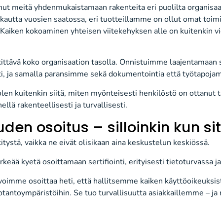
tanut meitä yhdenmukaistamaan rakenteita eri puolilta organisaa
kautta vuosien saatossa, eri tuotteillamme on ollut omat toimiv
 Kaiken kokoaminen yhteisen viitekehyksen alle on kuitenkin 
ittävä koko organisaation tasolla. Onnistuimme laajentamaan se
i, ja samalla paransimme sekä dokumentointia että työtapoja
olen kuitenkin siitä, miten myönteisesti henkilöstö on ottanut
llä rakenteellisesti ja turvallisesti.
den osoitus – silloinkin kun si
kitystä, vaikka ne eivät olisikaan aina keskustelun keskiössä.
keää kyetä osoittamaan sertifiointi, erityisesti tietoturvassa 
 voimme osoittaa heti, että hallitsemme kaiken käyttöoikeuksis
otantoympäristöihin. Se tuo turvallisuutta asiakkaillemme – ja