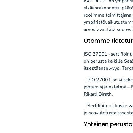
ISO 14001 on ympäristö
sisäänrakennettu pää
roolimme toimittajana,
ympäristövaikutustemme
arvostavat tätä suurest
Otamme tietotur
ISO 27001 -sertifiointi
on perusta kaikille Sa
itsestäänselvyys. Tark
– ISO 27001 on viiteke
johtamisjärjestelmä –
Rikard Birath.
– Sertifioitu ei koske 
jo saavutetusta tasosta
Yhteinen perusta 