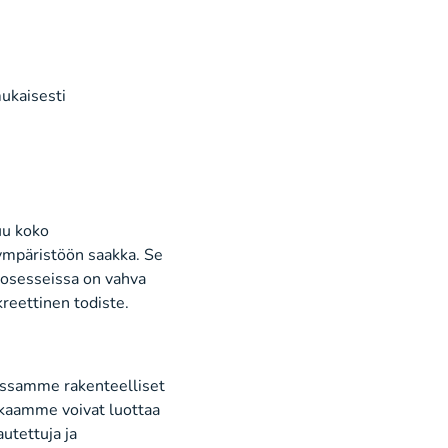
mukaisesti
uu koko
öympäristöön saakka. Se
prosesseissa on vahva
kreettinen todiste.
ossamme rakenteelliset
akkaamme voivat luottaa
autettuja ja