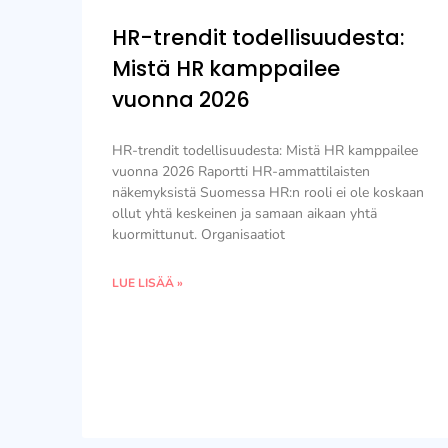
HR-trendit todellisuudesta:
Mistä HR kamppailee
vuonna 2026
HR-trendit todellisuudesta: Mistä HR kamppailee
vuonna 2026 Raportti HR-ammattilaisten
näkemyksistä Suomessa HR:n rooli ei ole koskaan
ollut yhtä keskeinen ja samaan aikaan yhtä
kuormittunut. Organisaatiot
LUE LISÄÄ »