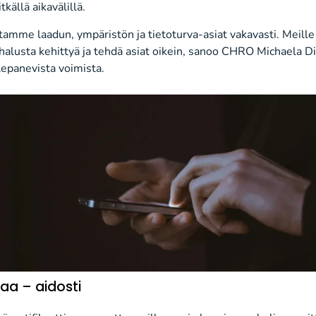
källä aikavälillä.
tamme laadun, ympäristön ja tietoturva-asiat vakavasti. Meille 
 halusta kehittyä ja tehdä asiat oikein, sanoo CHRO Michaela D
llepanevista voimista.
aa – aidosti