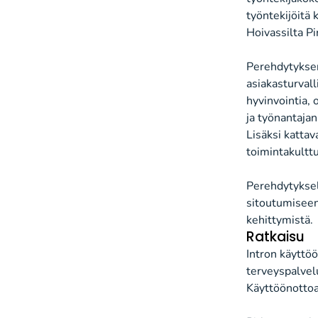
työntekijöitä 
Hoivassilta P
Perehdytyksen 
asiakasturval
hyvinvointia, 
ja työnantajan
Lisäksi kattav
toimintakulttu
Perehdytyksel
sitoutumiseen
kehittymistä.
Ratkaisu
Intron käyttöö
terveyspalvelu
Käyttöönottoa