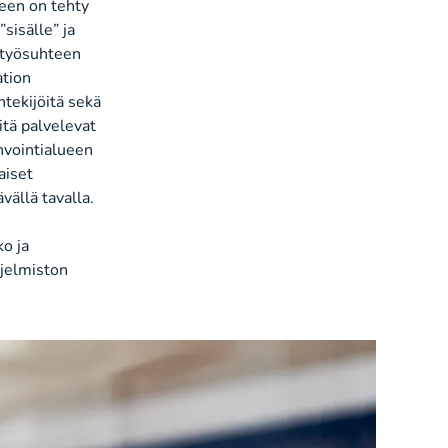
seen on tehty
sisälle” ja
n työsuhteen
ation
tekijöitä sekä
itä palvelevat
nvointialueen
aiset
vällä tavalla.
o ja
hjelmiston