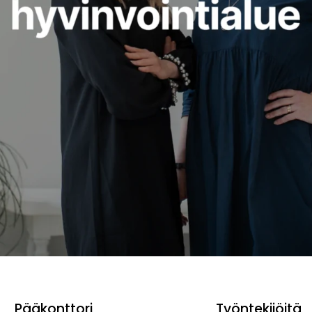
Pääkonttori
Työntekijöitä