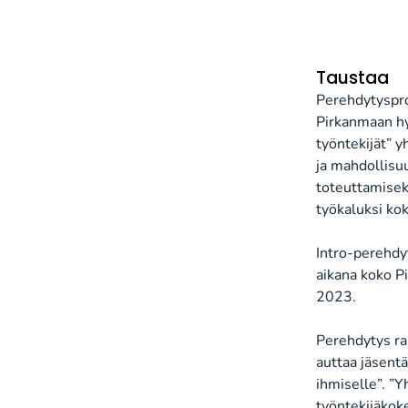
Taustaa
Perehdytyspro
Pirkanmaan hy
työntekijät” y
ja mahdollisu
toteuttamisek
työkaluksi kok
Intro-perehdy
aikana koko Pi
2023.
Perehdytys ra
auttaa jäsent
ihmiselle”. ”
työntekijäkok