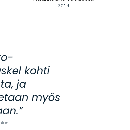
2019
ro-
skel kohti
a, ja
tetaan myös
aan.”
alue