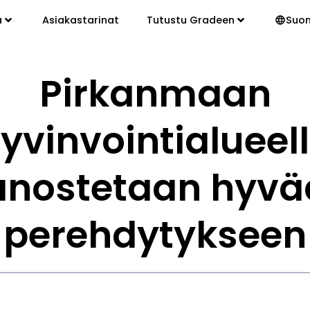
a
Asiakastarinat
Tutustu Gradeen
Suo
Pirkanmaan
yvinvointialueel
anostetaan hyvä
perehdytykseen