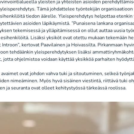
vinvointialueella yleisten ja yhteisten asioiden perehdyttämi
yleisperehdytys. Tämä johdattelee työntekijän organisaatioon ”
sihenkilöitä tiedon äärelle. Yleisperehdytys helpottaa etenki
ytettävien asioiden läpikäymistä. ”Punaisena lankana organisa
yksen tekemisessä ja ylläpitämisessä on ollut auttaa uusia työn
 esihenkilöitä. Lisäksi yksiköt ovat otettu mukaan tekemään he
Introon”, kertovat Paavilainen ja Hoivassilta. Pirkanmaan hyvi
troon tehdäänkin yleisperehdytyksen lisäksi ammattiryhmäkoht
 jotta ohjelmistoa voidaan käyttää yksikköä parhaiten hyödyttä
avaimet ovat johdon vahva tuki ja sitoutuminen, selkeä työnjak
iden nimeäminen. Myös hyvä sisäinen viestintä, riittävä tuki o
yen ja seuranta ovat olleet kehitystyössä tärkeässä roolissa.