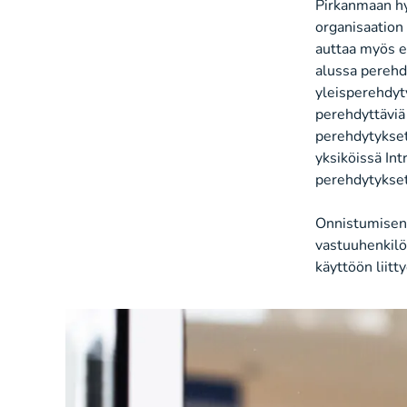
Pirkanmaan hy
organisaation 
auttaa myös e
alussa perehd
yleisperehdyt
perehdyttäviä
perehdytykset 
yksiköissä In
perehdytykset,
Onnistumisen 
vastuuhenkilö
käyttöön liitt