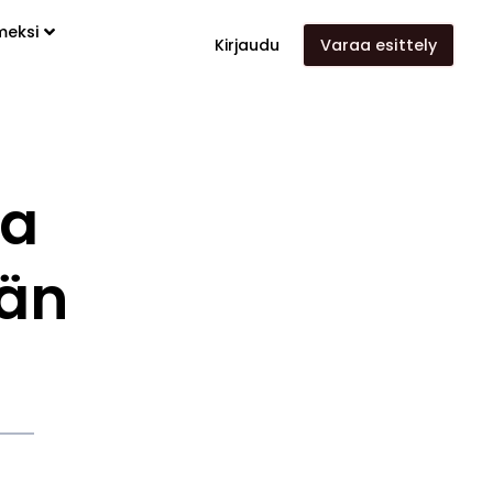
meksi
Kirjaudu
Varaa esittely
la
än