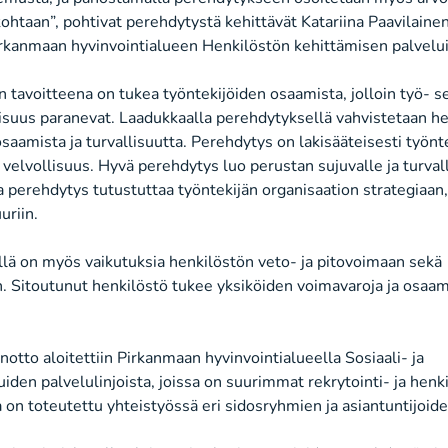
kohtaan”, pohtivat perehdytystä kehittävät Katariina Paavilainen
irkanmaan hyvinvointialueen Henkilöstön kehittämisen palvelui
tavoitteena on tukea työntekijöiden osaamista, jolloin työ- se
lisuus paranevat. Laadukkaalla perehdytyksellä vahvistetaan h
osaamista ja turvallisuutta. Perehdytys on lakisääteisesti työnt
 velvollisuus. Hyvä perehdytys luo perustan sujuvalle ja turvall
a perehdytys tutustuttaa työntekijän organisaation strategiaan, 
uriin.
lä on myös vaikutuksia henkilöstön veto- ja pitovoimaan sekä
. Sitoutunut henkilöstö tukee yksiköiden voimavaroja ja osaa
notto aloitettiin Pirkanmaan hyvinvointialueella Sosiaali- ja
iden palvelulinjoista, joissa on suurimmat rekrytointi- ja henk
 on toteutettu yhteistyössä eri sidosryhmien ja asiantuntijoid