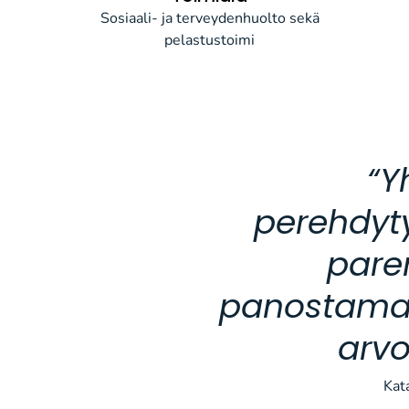
Sosiaali- ja terveydenhuolto sekä
pelastustoimi
“Y
perehdyty
pare
panostamal
arvo
Kat