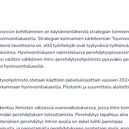
sessin kehittäminen on käytännönläheistä strategian toimee
vinvointialueella. Strategian kolmannen kärkiteeman ”hyvinvo
htenä tavoitteena on, että työntekijät ovat tyytyväisiä työhöns
uksiinsa. Hyvinvointialueen valmistelussa perehdytysprosessi
si valittiin sähköinen Intro-perehdytysohjelmisto pysyväksi p
o hyvinvointialueelle.
tysohjelmisto otetaan käyttöön palvelulinjoittain vuosien 2
rkanmaan hyvinvointialueella. Pilotointi ja suunnittelu aloitetti
kentuu ihmisten välisessä vuorovaikutuksessa, jossa Intro toim
ämään perehdytyksen toteuttamista. Perehdytys tapahtuu aina 
Yhtenäinen perehdytys Intron avulla on askel kohti parempaa
emusta, ja panostamalla perehdytykseen osoitetaan myös arvo