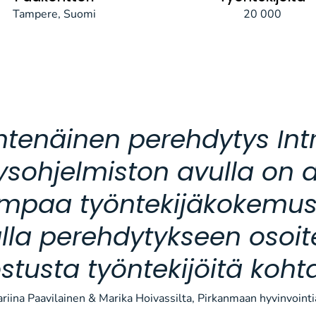
Tampere, Suomi
20 000
htenäinen perehdytys Int
sohjelmiston avulla on a
mpaa työntekijäkokemust
la perehdytykseen osoi
stusta työntekijöitä koht
ariina Paavilainen & Marika Hoivassilta, Pirkanmaan hyvinvointi