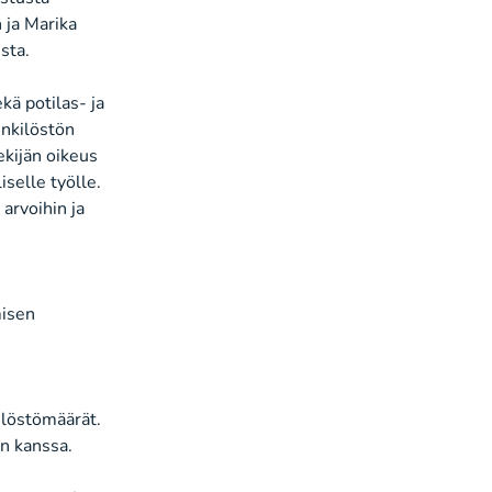
 ja Marika
sta.
kä potilas- ja
enkilöstön
ekijän oikeus
iselle työlle.
arvoihin ja
misen
ilöstömäärät.
en kanssa.