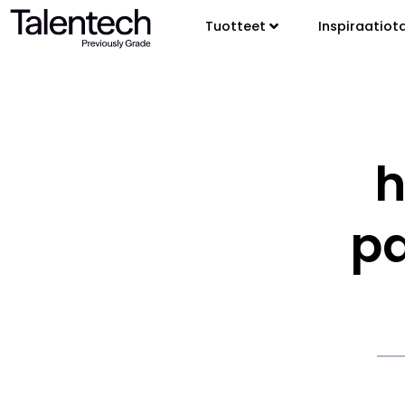
Tuotteet
Inspiraatiot
h
p