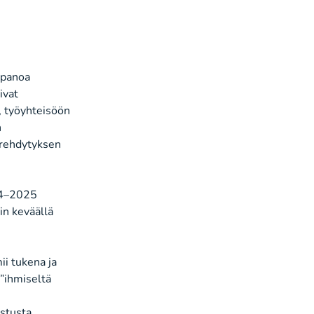
npanoa
ivat
ä, työyhteisöön
n
erehdytyksen
024–2025
in keväällä
ii tukena ja
”ihmiseltä
stusta