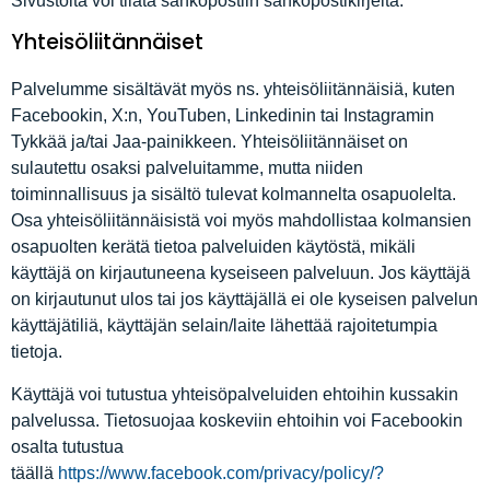
Sivustolta voi tilata sähköpostiin sähköpostikirjeitä.
Yhteisöliitännäiset
Palvelumme sisältävät myös ns. yhteisöliitännäisiä, kuten
Facebookin, X:n, YouTuben, Linkedinin tai Instagramin
Tykkää ja/tai Jaa-painikkeen. Yhteisöliitännäiset on
sulautettu osaksi palveluitamme, mutta niiden
toiminnallisuus ja sisältö tulevat kolmannelta osapuolelta.
Osa yhteisöliitännäisistä voi myös mahdollistaa kolmansien
osapuolten kerätä tietoa palveluiden käytöstä, mikäli
käyttäjä on kirjautuneena kyseiseen palveluun. Jos käyttäjä
on kirjautunut ulos tai jos käyttäjällä ei ole kyseisen palvelun
käyttäjätiliä, käyttäjän selain/laite lähettää rajoitetumpia
tietoja.
Käyttäjä voi tutustua yhteisöpalveluiden ehtoihin kussakin
palvelussa. Tietosuojaa koskeviin ehtoihin voi Facebookin
osalta tutustua
täällä
https://www.facebook.com/privacy/policy/?