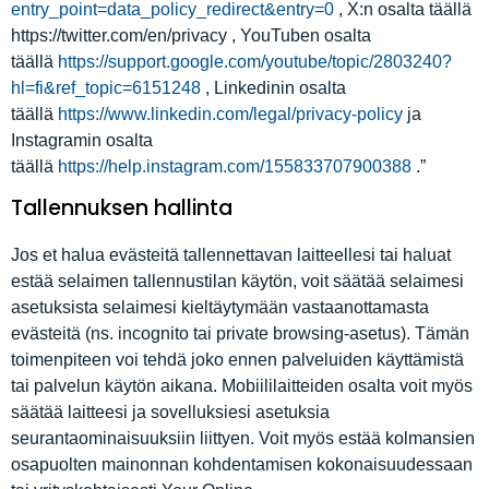
entry_point=data_policy_redirect&entry=0
, X:n osalta täällä
https://twitter.com/en/privacy , YouTuben osalta
täällä
https://support.google.com/youtube/topic/2803240?
hl=fi&ref_topic=6151248
, Linkedinin osalta
täällä
https://www.linkedin.com/legal/privacy-policy
ja
Instagramin osalta
täällä
https://help.instagram.com/155833707900388
.”
Tallennuksen hallinta
Jos et halua evästeitä tallennettavan laitteellesi tai haluat
estää selaimen tallennustilan käytön, voit säätää selaimesi
asetuksista selaimesi kieltäytymään vastaanottamasta
evästeitä (ns. incognito tai private browsing-asetus). Tämän
toimenpiteen voi tehdä joko ennen palveluiden käyttämistä
tai palvelun käytön aikana. Mobiililaitteiden osalta voit myös
säätää laitteesi ja sovelluksiesi asetuksia
seurantaominaisuuksiin liittyen. Voit myös estää kolmansien
osapuolten mainonnan kohdentamisen kokonaisuudessaan