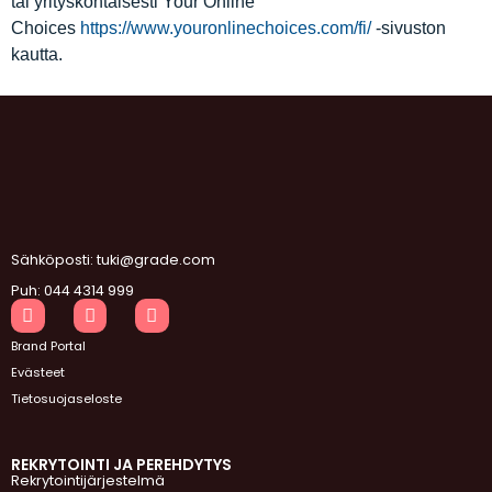
tai yrityskohtaisesti Your Online
Choices
https://www.youronlinechoices.com/fi/
-sivuston
kautta.
Sähköposti: tuki@grade.com
Puh: 044 4314 999
Brand Portal
Evästeet
Tietosuojaseloste
REKRYTOINTI JA PEREHDYTYS
Rekrytointijärjestelmä