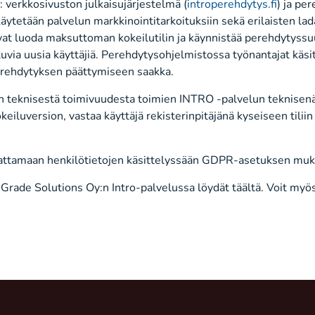
ä: verkkosivuston julkaisujärjestelmä (
introperehdytys.fi
) ja pe
äytetään palvelun markkinointitarkoituksiin sekä erilaisten lad
vat luoda maksuttoman kokeilutilin ja käynnistää perehdytyss
via uusia käyttäjiä. Perehdytysohjelmistossa työnantajat käsi
perehdytyksen päättymiseen saakka.
 teknisestä toimivuudesta toimien INTRO -palvelun teknisenä p
eiluversion, vastaa käyttäjä rekisterinpitäjänä kyseiseen tiliin l
oudattamaan henkilötietojen käsittelyssään GDPR-asetuksen muk
tä Grade Solutions Oy:n Intro-palvelussa löydät täältä. Voit my