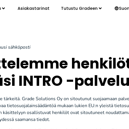
a
Asiakastarinat
Tutustu Gradeen
Suo
uusi sähköposti
ttelemme henkilöt
si INTRO -palvel
lle tärkeitä. Grade Solutions Oy on sitoutunut suojaamaan palvel
aa tietosuojalainsäädäntöä mukaan lukien EU:n yleistä tietos
n käsittelyyn osallistuvat henkilöt ovat sitoutuneet noudattam
eydessä saamansa tiedot.