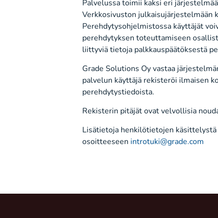
Palvelussa toimii kaksi eri järjestelmä
Verkkosivuston julkaisujärjestelmään k
Perehdytysohjelmistossa käyttäjät voi
perehdytyksen toteuttamiseen osallistu
liittyviä tietoja palkkauspäätöksestä 
Grade Solutions Oy vastaa järjestelmän
palvelun käyttäjä rekisteröi ilmaisen kok
perehdytystiedoista.
Rekisterin pitäjät ovat velvollisia n
Lisätietoja henkilötietojen käsittelys
osoitteeseen
introtuki@grade.com