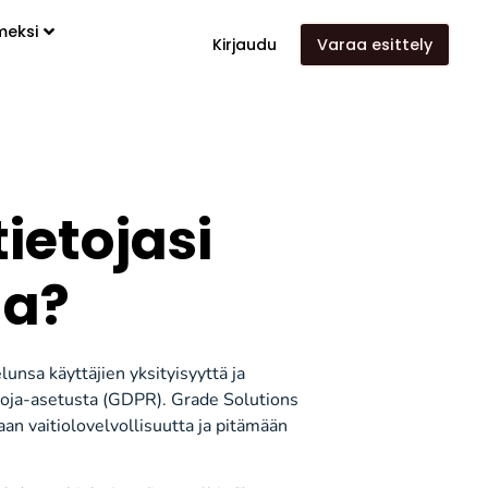
meksi
Kirjaudu
Varaa esittely
ietojasi
ua?
unsa käyttäjien yksityisyyttä ja
uoja-asetusta (GDPR). Grade Solutions
aan vaitiolovelvollisuutta ja pitämään