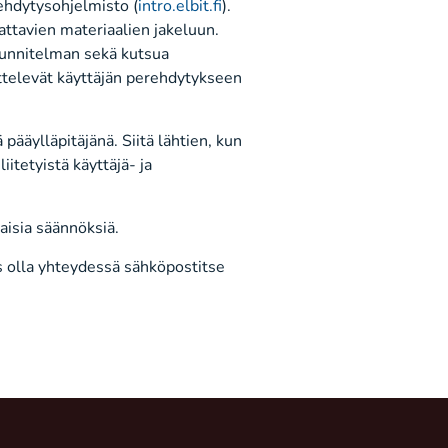
rehdytysohjelmisto (
intro.elbit.fi
).
attavien materiaalien jakeluun.
uunnitelman sekä kutsua
ttelevät käyttäjän perehdytykseen
ääylläpitäjänä. Siitä lähtien, kun
iitetyistä käyttäjä- ja
aisia säännöksiä.
ös olla yhteydessä sähköpostitse