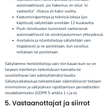
automaattisesti, jos hakemus on ollut ”ei
saatavilla” -tilassa yli kaksi vuotta.
Kaatumisraportteja ja teknisiä lokeja (jos
käytössä) säilytetään enintään 12 kuukautta.
Push-ilmoitusten tunnisteet vanhenevat
automaattisesti tai uloskirjautumisen yhteydessä.
Asetuksia ja istuntotietoja säilytetään vain
tilapäisesti ja ne poistetaan, kun sovellus
nollataan tai poistetaan.
Säilytämme henkilötietoja vain niin kauan kuin se on
tarpeen käsittelyn tarkoituksen kannalta tai
sovellettavan lain edellyttämällä tavalla.
Säilytysaikatauluja tarkastellaan säännöllisesti tietojen
minimoinnin ja säilytyksen rajoittamisen periaatteiden
noudattamiseksi (GDPR 5 artikla 1 c ja e).
5. Vastaanottajat ja siirrot