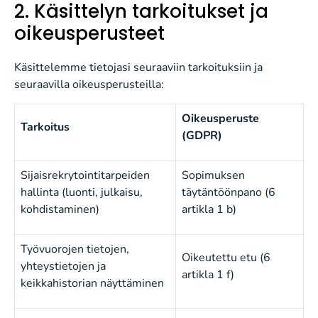
2. Käsittelyn tarkoitukset ja
oikeusperusteet
Käsittelemme tietojasi seuraaviin tarkoituksiin ja
seuraavilla oikeusperusteilla:
Oikeusperuste
Tarkoitus
(GDPR)
Sijaisrekrytointitarpeiden
Sopimuksen
hallinta (luonti, julkaisu,
täytäntöönpano (6
kohdistaminen)
artikla 1 b)
Työvuorojen tietojen,
Oikeutettu etu (6
yhteystietojen ja
artikla 1 f)
keikkahistorian näyttäminen