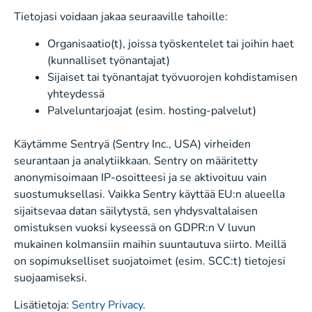
Tietojasi voidaan jakaa seuraaville tahoille:
Organisaatio(t), joissa työskentelet tai joihin haet
(kunnalliset työnantajat)
Sijaiset tai työnantajat työvuorojen kohdistamisen
yhteydessä
Palveluntarjoajat (esim. hosting-palvelut)
Käytämme Sentryä (Sentry Inc., USA) virheiden
seurantaan ja analytiikkaan. Sentry on määritetty
anonymisoimaan IP-osoitteesi ja se aktivoituu vain
suostumuksellasi. Vaikka Sentry käyttää EU:n alueella
sijaitsevaa datan säilytystä, sen yhdysvaltalaisen
omistuksen vuoksi kyseessä on GDPR:n V luvun
mukainen kolmansiin maihin suuntautuva siirto. Meillä
on sopimukselliset suojatoimet (esim. SCC:t) tietojesi
suojaamiseksi.
Lisätietoja:
Sentry Privacy
.