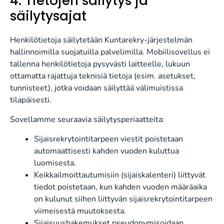
4. Tietojen säilytys ja
säilytysajat
Henkilötietoja säilytetään Kuntarekry-järjestelmän
hallinnoimilla suojatuilla palvelimilla. Mobiilisovellus ei
tallenna henkilötietoja pysyvästi laitteelle, lukuun
ottamatta rajattuja teknisiä tietoja (esim. asetukset,
tunnisteet), jotka voidaan säilyttää välimuistissa
tilapäisesti.
Sovellamme seuraavia säilytysperiaatteita:
Sijaisrekrytointitarpeen viestit poistetaan
automaattisesti kahden vuoden kuluttua
luomisesta.
Keikkailmoittautumisiin (sijaiskalenteri) liittyvät
tiedot poistetaan, kun kahden vuoden määräaika
on kulunut siihen liittyvän sijaisrekrytointitarpeen
viimeisestä muutoksesta.
Sijaisuushakemukset pseudonymisoidaan