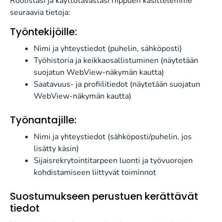
Roolistasi ja käyttötavastasi riippuen käsittelemme
seuraavia tietoja:
Työntekijöille:
Nimi ja yhteystiedot (puhelin, sähköposti)
Työhistoria ja keikkaosallistuminen (näytetään
suojatun WebView-näkymän kautta)
Saatavuus- ja profiilitiedot (näytetään suojatun
WebView-näkymän kautta)
Työnantajille:
Nimi ja yhteystiedot (sähköposti/puhelin, jos
lisätty käsin)
Sijaisrekrytointitarpeen luonti ja työvuorojen
kohdistamiseen liittyvät toiminnot
Suostumukseen perustuen kerättävät
tiedot