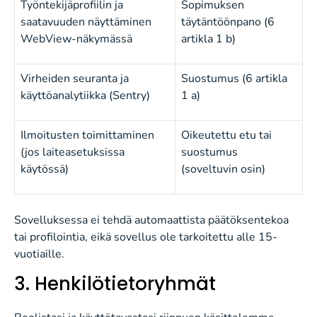
Työntekijäprofiilin ja
Sopimuksen
saatavuuden näyttäminen
täytäntöönpano (6
WebView-näkymässä
artikla 1 b)
Virheiden seuranta ja
Suostumus (6 artikla
käyttöanalytiikka (Sentry)
1 a)
Ilmoitusten toimittaminen
Oikeutettu etu tai
(jos laiteasetuksissa
suostumus
käytössä)
(soveltuvin osin)
Sovelluksessa ei tehdä automaattista päätöksentekoa
tai profilointia, eikä sovellus ole tarkoitettu alle 15-
vuotiaille.
3. Henkilötietoryhmät