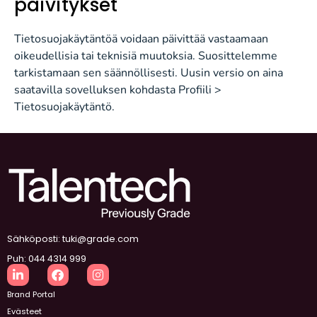
päivitykset
Tietosuojakäytäntöä voidaan päivittää vastaamaan
oikeudellisia tai teknisiä muutoksia. Suosittelemme
tarkistamaan sen säännöllisesti. Uusin versio on aina
saatavilla sovelluksen kohdasta Profiili >
Tietosuojakäytäntö.
Sähköposti: tuki@grade.com
Puh: 044 4314 999
Brand Portal
Evästeet