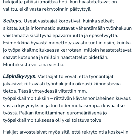
hakijoille pitäisi ilmoittaa heti, kun haastateltavat on
valittu, eikä vasta rekrytoinnin päätyttyä.
Useat vastaajat korostivat, kuinka selkeät
Selkeys.
aikataulut ja informaatio auttavat vähentämään työnhakuun
väistämättä sisältyvää epävarmuutta ja epäselvyyttä.
Esimerkkinä hyvästä menettelytavasta tuotiin esiin, kuinka
jo työpaikkailmoituksessa kerrotaan, milloin haastateltavat
saavat kutsunsa ja milloin haastattelut pidetään.
Muutoksista voi aina viestiä.
Vastaajat toivovat, että työnantajat
Läpinäkyvyys.
jakaisivat riittävästi työnhakijoita oikeasti kiinnostavaa
tietoa. Tässä yhteydessä viitattiin mm.
työpaikkailmoituksiin – riittävän käytännönläheinen kuvaus
vastaa kysymyksiin ja luo todenmukaisempaa kuvaa itse
työstä. Palkan ilmoittaminen euromääräisenä jo
työpaikkailmoituksessa oli yksi toistuva toive.
Hakijat arvostaisivat myös sitä, että rekrytointia koskeviin