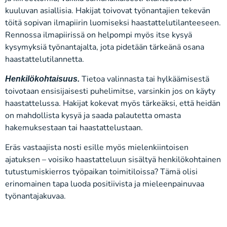
kuuluvan asiallisia. Hakijat toivovat työnantajien tekevän
töitä sopivan ilmapiirin luomiseksi haastattelutilanteeseen.
Rennossa ilmapiirissä on helpompi myös itse kysyä
kysymyksiä työnantajalta, jota pidetään tärkeänä osana
haastattelutilannetta.
Tietoa valinnasta tai hylkäämisestä
Henkilökohtaisuus.
toivotaan ensisijaisesti puhelimitse, varsinkin jos on käyty
haastattelussa. Hakijat kokevat myös tärkeäksi, että heidän
on mahdollista kysyä ja saada palautetta omasta
hakemuksestaan tai haastattelustaan.
Eräs vastaajista nosti esille myös mielenkiintoisen
ajatuksen – voisiko haastatteluun sisältyä henkilökohtainen
tutustumiskierros työpaikan toimitiloissa? Tämä olisi
erinomainen tapa luoda positiivista ja mieleenpainuvaa
työnantajakuvaa.