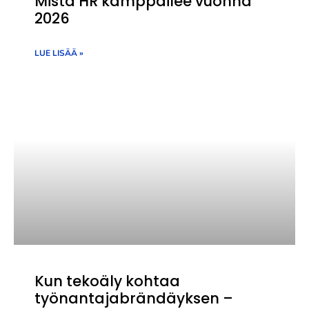
Mistä HR kamppailee vuonna
2026
LUE LISÄÄ »
Kun tekoäly kohtaa
työnantajabrändäyksen –