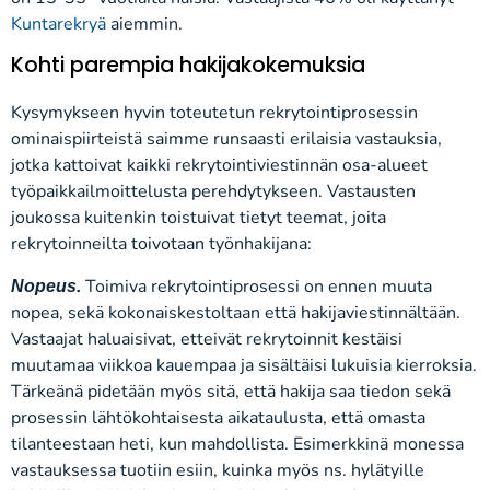
Kuntarekryä
aiemmin.
Kohti parempia hakijakokemuksia
Kysymykseen hyvin toteutetun rekrytointiprosessin
ominaispiirteistä saimme runsaasti erilaisia vastauksia,
jotka kattoivat kaikki rekrytointiviestinnän osa-alueet
työpaikkailmoittelusta perehdytykseen. Vastausten
joukossa kuitenkin toistuivat tietyt teemat, joita
rekrytoinneilta toivotaan työnhakijana:
Toimiva rekrytointiprosessi on ennen muuta
Nopeus.
nopea, sekä kokonaiskestoltaan että hakijaviestinnältään.
Vastaajat haluaisivat, etteivät rekrytoinnit kestäisi
muutamaa viikkoa kauempaa ja sisältäisi lukuisia kierroksia.
Tärkeänä pidetään myös sitä, että hakija saa tiedon sekä
prosessin lähtökohtaisesta aikataulusta, että omasta
tilanteestaan heti, kun mahdollista. Esimerkkinä monessa
vastauksessa tuotiin esiin, kuinka myös ns. hylätyille