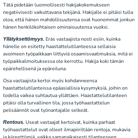
Tätä pidetään luonnollisesti hakijakokemukseen
negatiivisesti vaikuttavana tekijänä. Hakijalle ei pitäisi tulla
oloa, että hänen mahdollisuutensa ovat huonommat jonkun
hänen henkilökohtaisen ominaisuutensa vuoksi.
Eräs vastaajista nosti esiin, kuinka
Yllätyksettömyys.
hänelle on esitetty haastattelutilanteessa sellaisia
avoimeen työpaikkaan liittyviä osaamisvaatimuksia, mitä ei
työpaikkailmoituksessa ole kerrottu. Hakija koki tämän
epärehellisenä ja epäreiluna.
Osa vastaajista kertoi myös kohdanneensa
haastattelutilanteissa epäasiallisia kysymyksiä, joihin on
todella vaikea suhtautua yllättäen. Haastattelutilanteen
pitäisi olla turvallinen tila, jossa työhaastattelun
pelisäännöt ovat työnantajalle selkeät.
Useat vastaajat kertoivat, kuinka parhaat
Rentous.
työhaastattelut ovat olleet ilmapiiriltään rentoja, mukavia
ja kiireettömiä, vaikka samanaikaisesti tilanteeseen