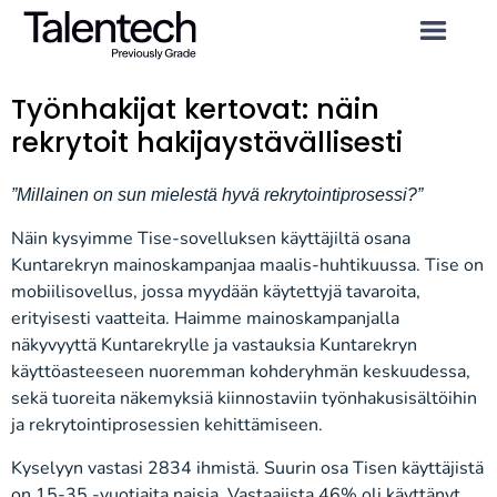
Työnhakijat kertovat: näin
rekrytoit hakijaystävällisesti
”Millainen on sun mielestä hyvä rekrytointiprosessi?”
Näin kysyimme Tise-sovelluksen käyttäjiltä osana
Kuntarekryn mainoskampanjaa maalis-huhtikuussa. Tise on
mobiilisovellus, jossa myydään käytettyjä tavaroita,
erityisesti vaatteita. Haimme mainoskampanjalla
näkyvyyttä Kuntarekrylle ja vastauksia Kuntarekryn
käyttöasteeseen nuoremman kohderyhmän keskuudessa,
sekä tuoreita näkemyksiä kiinnostaviin työnhakusisältöihin
ja rekrytointiprosessien kehittämiseen.
Kyselyyn vastasi 2834 ihmistä. Suurin osa Tisen käyttäjistä
on 15-35 -vuotiaita naisia. Vastaajista 46% oli käyttänyt