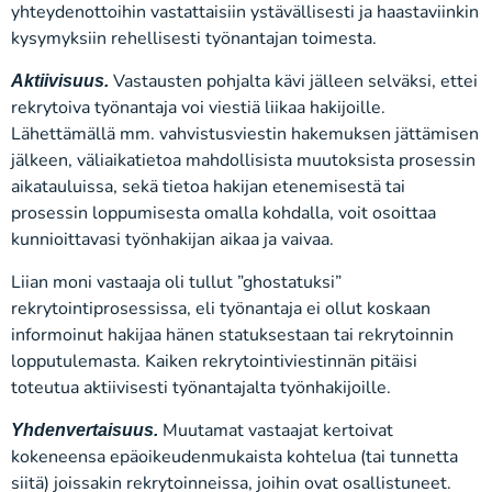
yhteydenottoihin vastattaisiin ystävällisesti ja haastaviinkin
kysymyksiin rehellisesti työnantajan toimesta.
Vastausten pohjalta kävi jälleen selväksi, ettei
Aktiivisuus.
rekrytoiva työnantaja voi viestiä liikaa hakijoille.
Lähettämällä mm. vahvistusviestin hakemuksen jättämisen
jälkeen, väliaikatietoa mahdollisista muutoksista prosessin
aikatauluissa, sekä tietoa hakijan etenemisestä tai
prosessin loppumisesta omalla kohdalla, voit osoittaa
kunnioittavasi työnhakijan aikaa ja vaivaa.
Liian moni vastaaja oli tullut ”ghostatuksi”
rekrytointiprosessissa, eli työnantaja ei ollut koskaan
informoinut hakijaa hänen statuksestaan tai rekrytoinnin
lopputulemasta. Kaiken rekrytointiviestinnän pitäisi
toteutua aktiivisesti työnantajalta työnhakijoille.
Muutamat vastaajat kertoivat
Yhdenvertaisuus.
kokeneensa epäoikeudenmukaista kohtelua (tai tunnetta
siitä) joissakin rekrytoinneissa, joihin ovat osallistuneet.