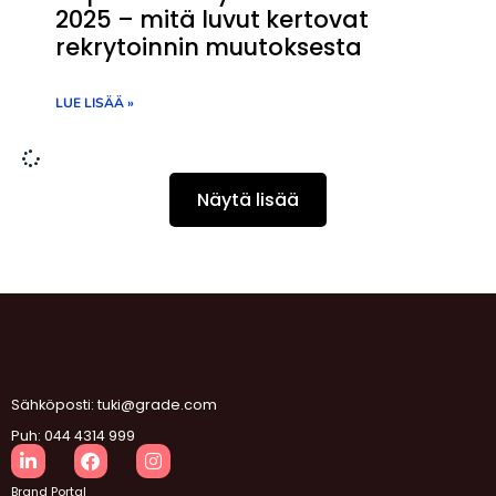
2025 – mitä luvut kertovat
rekrytoinnin muutoksesta
LUE LISÄÄ »
Näytä lisää
Sähköposti: tuki@grade.com
Puh: 044 4314 999
Brand Portal