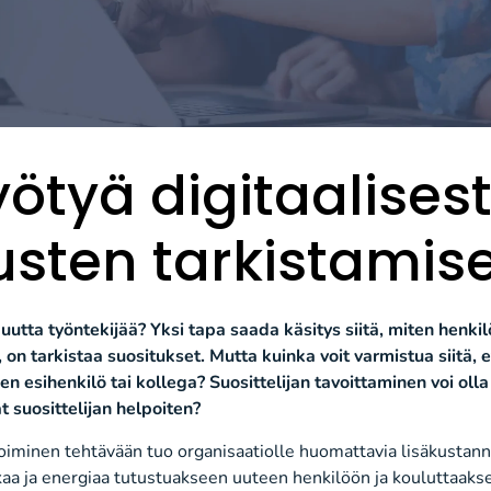
hyötyä digitaalises
usten tarkistamis
tta työntekijää? Yksi tapa saada käsitys siitä, miten henkilö
 on tarkistaa suositukset. Mutta kuinka voit varmistua siitä, et
inen esihenkilö tai kollega? Suosittelijan tavoittaminen voi oll
at suosittelijan helpoiten?
oiminen tehtävään tuo organisaatiolle huomattavia lisäkustann
kaa ja energiaa tutustuakseen uuteen henkilöön ja kouluttaakse