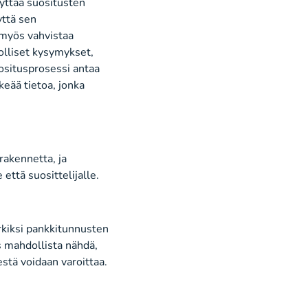
äyttää suositusten
yttä sen
 myös vahvistaa
dolliset kysymykset,
uositusprosessi antaa
keää tietoa, jonka
rakennetta, ja
että suosittelijalle.
rkiksi pankkitunnusten
s mahdollista nähdä,
estä voidaan varoittaa.