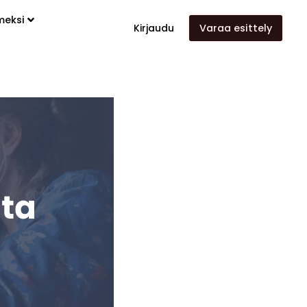
meksi
Kirjaudu
Varaa esittely