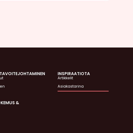
 TAVOITEJOHTAMINEN
INSPIRAATIOTA
ut
Artikkelit
nen
Asiakastarina
OKEMUS &
N