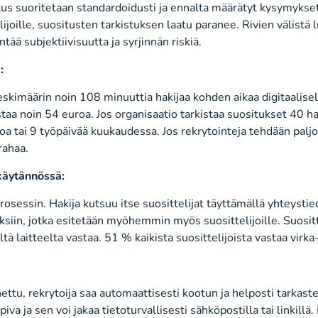
tus suoritetaan standardoidusti ja ennalta määrätyt kysymykse
elijoille, suositusten tarkistuksen laatu paranee. Rivien välistä
tää subjektiivisuutta ja syrjinnän riskiä.
:
eskimäärin noin 108 minuuttia hakijaa kohden aikaa digitaalise
staa noin 54 euroa. Jos organisaatio tarkistaa suositukset 40 h
a tai 9 työpäivää kuukaudessa. Jos rekrytointeja tehdään paljo
rahaa.
 käytännössä:
rosessin. Hakija kutsuu itse suosittelijat täyttämällä yhteystie
ksiin, jotka esitetään myöhemmin myös suosittelijoille. Suositte
miltä laitteelta vastaa. 51 % kaikista suosittelijoista vastaa virk
ttu, rekrytoija saa automaattisesti kootun ja helposti tarkaste
a ja sen voi jakaa tietoturvallisesti sähköpostilla tai linkillä