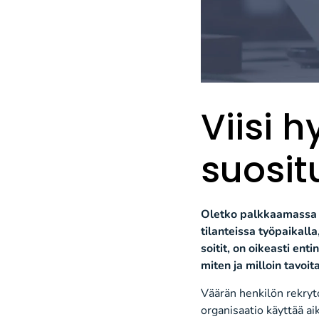
Viisi 
suosit
Oletko palkkaamassa uu
tilanteissa työpaikalla,
soitit, on oikeasti ent
miten ja milloin tavoit
Väärän henkilön rekryt
organisaatio käyttää ai