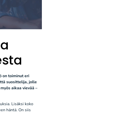
ta
esta
 on toiminut eri
tä suosittelija, jolle
a myös aikaa vievää –
uksia. Lisäksi koko
en häntä. On siis