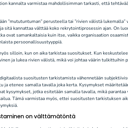
tion kannalta varmistaa mahdollisimman tarkasti, että tehtävä
ään ”mututuntuman” perusteella tai ”rivien välistä lukemalla” 
 ja sitä kannattaa välttää koko rekrytointiprosessin ajan. On luo
ka ovat samankaltaisia kuin itse, vaikka organisaation osaami
enlaista persoonallisuustyyppiä.
yös silloin, kun on aika tarkistaa suositukset. Kun keskustele
inen ja lukea rivien välistä, mikä voi johtaa väärin tulkittuihin 
digitaalista suositusten tarkistamista vähennetään subjektiivis
tu ja etenee samalla tavalla joka kerta. Kysymykset määritetää
mat kysymykset, jotka esitetään samalla tavalla, mikä parantaa 
ailua. Tämä varmistaa myös, ettei suositusten tarkistuksen aika
symyksiä.
istaminen on välttämätöntä