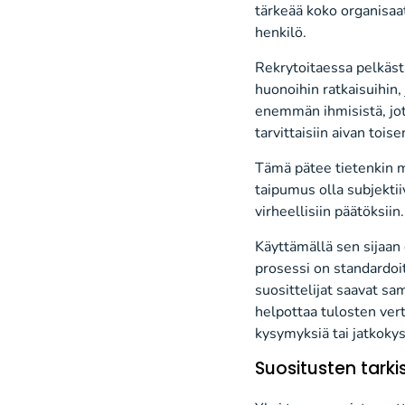
tärkeää koko organisaa
henkilö.
Rekrytoitaessa pelkäst
huonoihin ratkaisuihin,
enemmän ihmisistä, jot
tarvittaisiin aivan tois
Tämä pätee tietenkin m
taipumus olla subjektiiv
virheellisiin päätöksiin.
Käyttämällä sen sijaan 
prosessi on standardoi
suosittelijat saavat sa
helpottaa tulosten vert
kysymyksiä tai jatkoky
Suositusten tark