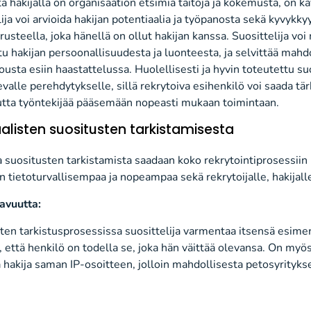
tä hakijalla on organisaation etsimiä taitoja ja kokemusta, on k
lija voi arvioida hakijan potentiaalia ja työpanosta sekä kyvykky
steella, joka hänellä on ollut hakijan kanssa. Suosittelija voi
tu hakijan persoonallisuudesta ja luonteesta, ja selvittää mah
ousta esiin haastattelussa. Huolellisesti ja hyvin toteutettu s
alle perehdytykselle, sillä rekrytoiva esihenkilö voi saada tär
uutta työntekijää pääsemään nopeasti mukaan toimintaan.
taalisten suositusten tarkistamisesta
a suositusten tarkistamista saadaan koko rekrytointiprosessiin 
n tietoturvallisempaa ja nopeampaa sekä rekrytoijalle, hakijalle 
avuutta:
sten tarkistusprosessissa suosittelija varmentaa itsensä esime
 että henkilö on todella se, joka hän väittää olevansa. On myö
ja hakija saman IP-osoitteen, jolloin mahdollisesta petosyrityks