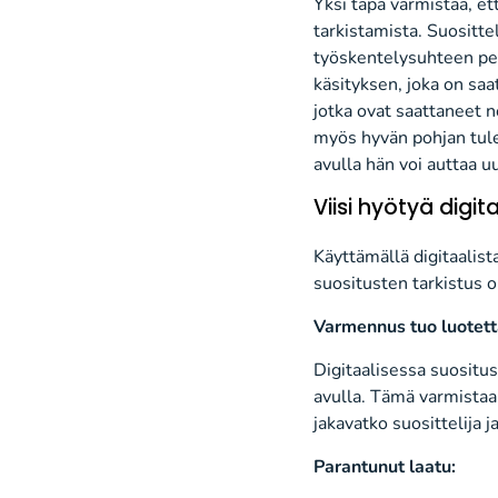
Yksi tapa varmistaa, et
tarkistamista. Suositte
työskentelysuhteen peru
käsityksen, joka on saa
jotka ovat saattaneet n
myös hyvän pohjan tulev
avulla hän voi auttaa 
Viisi hyötyä digi
Käyttämällä digitaalist
suositusten tarkistus o
Varmennus tuo luotett
Digitaalisessa suositu
avulla. Tämä varmistaa,
jakavatko suosittelija 
Parantunut laatu: