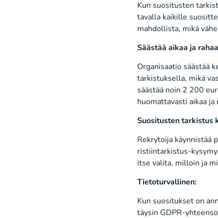
Kun suositusten tarkis
tavalla kaikille suositt
mahdollista, mikä vähen
Säästää aikaa ja rahaa
Organisaatio säästää k
tarkistuksella, mikä va
säästää noin 2 200 euro
huomattavasti aikaa ja 
Suositusten tarkistus
Rekrytoija käynnistää p
ristiintarkistus-kysymy
itse valita, milloin ja 
Tietoturvallinen:
Kun suositukset on anne
täysin GDPR-yhteensopiv