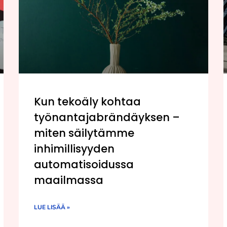
Kun tekoäly kohtaa
työnantajabrändäyksen –
miten säilytämme
inhimillisyyden
automatisoidussa
maailmassa
LUE LISÄÄ »