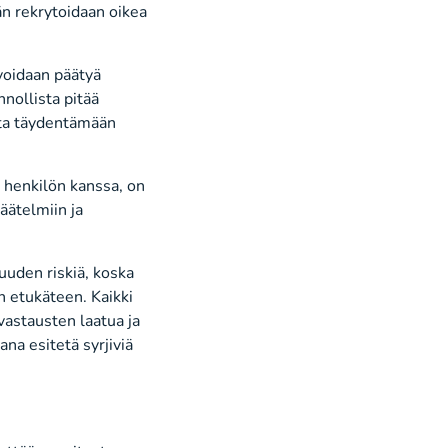
än rekrytoidaan oikea
voidaan päätyä
nnollista pitää
sta täydentämään
e henkilön kanssa, on
päätelmiin ja
uuden riskiä, koska
n etukäteen. Kaikki
vastausten laatua ja
na esitetä syrjiviä