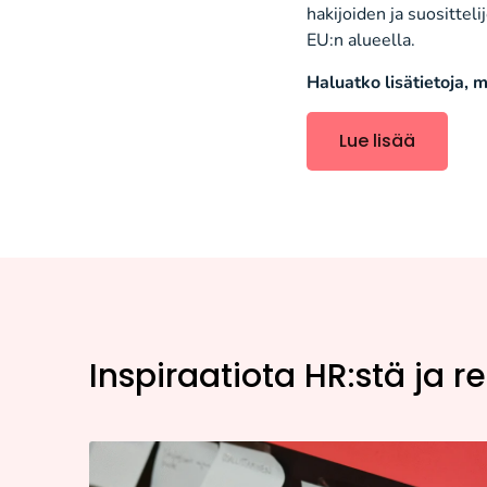
hakijoiden ja suosittel
EU:n alueella.
Haluatko lisätietoja, m
Lue lisää
Inspiraatiota HR:stä ja r