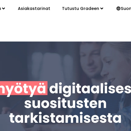
a
Asiakastarinat
Tutustu Gradeen
Suo