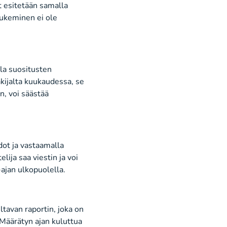
t esitetään samalla
 lukeminen ei ole
lla suositusten
akijalta kuukaudessa, se
n, voi säästää
dot ja vastaamalla
lija saa viestin ja voi
a-ajan ulkopuolella.
ltavan raportin, joka on
. Määrätyn ajan kuluttua