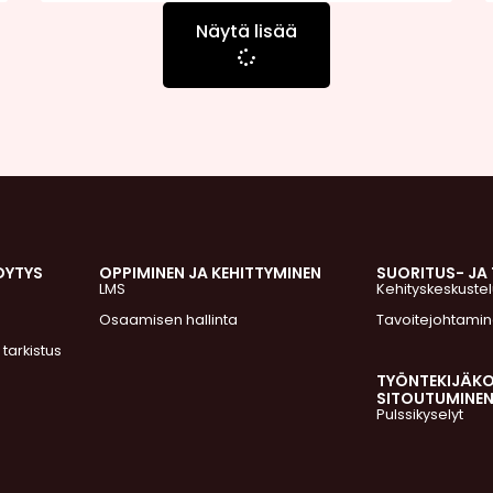
Näytä lisää
DYTYS
OPPIMINEN JA KEHITTYMINEN
SUORITUS- JA
LMS
Kehityskeskustel
Osaamisen hallinta
Tavoitejohtami
 tarkistus
TYÖNTEKIJÄK
SITOUTUMINE
Pulssikyselyt