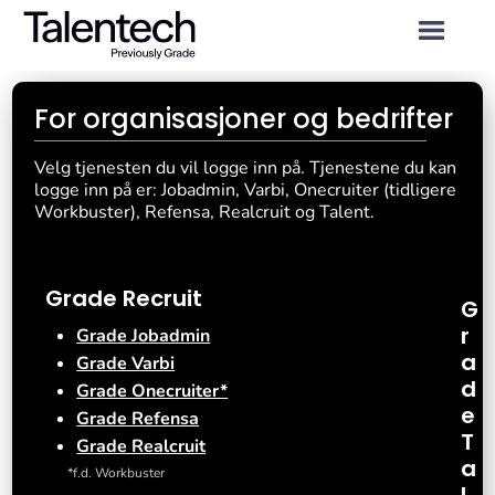
For organisasjoner og bedrifter
Velg tjenesten du vil logge inn på. Tjenestene du kan
logge inn på er: Jobadmin, Varbi, Onecruiter (tidligere
Workbuster), Refensa, Realcruit og Talent.
Grade Recruit
G
r
Grade Jobadmin
a
Grade Varbi
d
Grade Onecruiter*
e
Grade Refensa
T
Grade Realcruit
a
*f.d. Workbuster