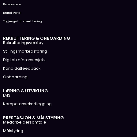
Personværn
Brand Portal
Tilgjengelighetserklæring
REKRUTTERING & ONBOARDING
Rekrutteringsverktøy
Stillingsmarkedsføring
Digital referansesjekk
Kandidatfeedback
Onboarding
LÆRING & UTVIKLING
LMS
Kompetansekartlegging
PRESTASJON & MÅLSTYRING
Medarbeidersamtale
Målstyring