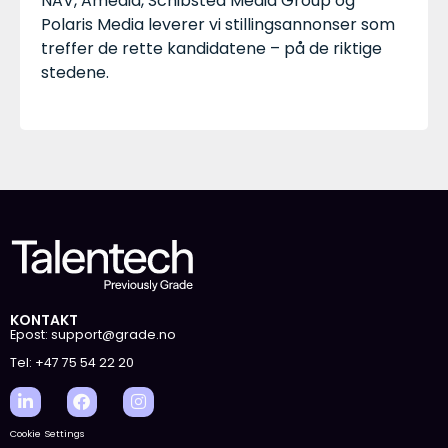
NAV
,
Amedia
,
Schibsted Media Group
og
Polaris Media
leverer vi stillingsannonser som
treffer de rette kandidatene – på de riktige
stedene.
KONTAKT
Epost: support@grade.no
Tel: +47 75 54 22 20
Cookie Settings