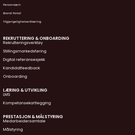
Personværn
Brand Portal
Tilgjengelighetserklæring
REKRUTTERING & ONBOARDING
Rekrutteringsverktøy
Stillingsmarkedsføring
Digital referansesjekk
Kandidatfeedback
Onboarding
LÆRING & UTVIKLING
LMS
Kompetansekartlegging
PRESTASJON & MÅLSTYRING
Medarbeidersamtale
Målstyring