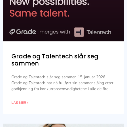
Grade og Talentech slår seg
sammen
Grade og Talentech slår seg sammen 15. januar 2026
Grade og Talentech har nå fullført sin sammenslåing etter
godkjenning fra konkurransemyndighetene i alle de fire
LÄS MER »