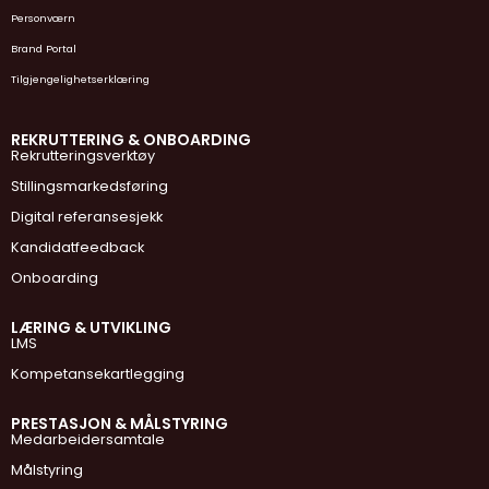
Personværn
Brand Portal
Tilgjengelighetserklæring
REKRUTTERING & ONBOARDING
Rekrutteringsverktøy
Stillingsmarkedsføring
Digital referansesjekk
Kandidatfeedback
Onboarding
LÆRING & UTVIKLING
LMS
Kompetansekartlegging
PRESTASJON & MÅLSTYRING
Medarbeidersamtale
Målstyring