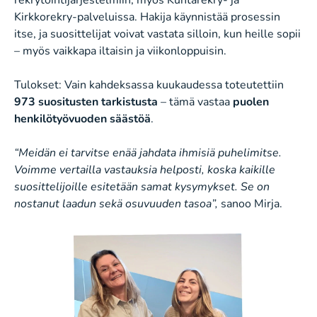
rekrytointijärjestelmiin, myös Kuntarekry- ja
Kirkkorekry-palveluissa. Hakija käynnistää prosessin
itse, ja suosittelijat voivat vastata silloin, kun heille sopii
– myös vaikkapa iltaisin ja viikonloppuisin.
Tulokset: Vain kahdeksassa kuukaudessa toteutettiin
973 suositusten tarkistusta
– tämä vastaa
puolen
henkilötyövuoden säästöä
.
“Meidän ei tarvitse enää jahdata ihmisiä puhelimitse.
Voimme vertailla vastauksia helposti, koska kaikille
suosittelijoille esitetään samat kysymykset. Se on
nostanut laadun sekä osuvuuden tasoa
”,
sanoo Mirja.