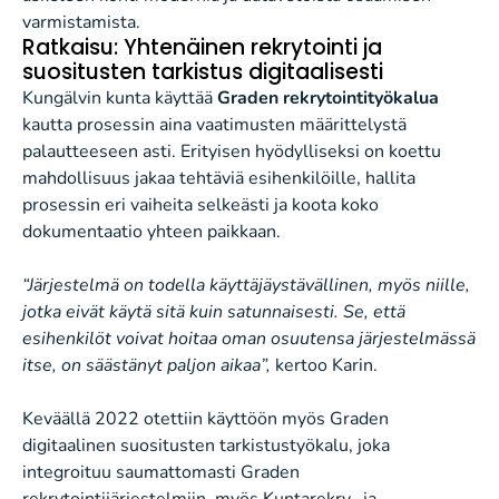
varmistamista.
Ratkaisu: Yhtenäinen rekrytointi ja
suositusten tarkistus digitaalisesti
Kungälvin kunta käyttää
Graden rekrytointityökalua
kautta prosessin aina vaatimusten määrittelystä
palautteeseen asti. Erityisen hyödylliseksi on koettu
mahdollisuus jakaa tehtäviä esihenkilöille, hallita
prosessin eri vaiheita selkeästi ja koota koko
dokumentaatio yhteen paikkaan.
“Järjestelmä on todella käyttäjäystävällinen, myös niille,
jotka eivät käytä sitä kuin satunnaisesti. Se, että
esihenkilöt voivat hoitaa oman osuutensa järjestelmässä
itse, on säästänyt paljon aikaa”,
kertoo Karin.
Keväällä 2022 otettiin käyttöön myös Graden
digitaalinen suositusten tarkistustyökalu, joka
integroituu saumattomasti Graden