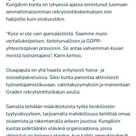
Kungälvin kunta on lyhyessä ajassa onnistunut luomaan
ammattimaisemman rekrytointikokemuksen niin
hakijoille kuin sisäisestikin.
“Kyse ei ole vain ajansäästöstä. Saamme myös
vertailukelpoisen, tietoturvallisen ja GDPR-
yhteensopivan prosessin. Se antaa vahvemman kuvan
meistä työnantajana”,
Karin kertoo.
Osaajapula on yhä haaste erityisesti hoiva- ja
sosiaalipalveluissa. Siksi kunta panostaa aktiivisesti
työnantajamielikuvaan, valintakysymyksiin ja mainontaan
Graden rekrytointityökalun avulla.
Samalla tehdään määrätietoista työtä henkilöstön
tyytyväisyyteen, tarjoamalla mahdollisuus kehittää omaa
osaamista ja rakentamalla arkeen joustoa. Kungälvin
kuntaa pidetäänkin elävänä organisaationa, jossa
yhteistyö on helppoa etenkin, kun kaikki ammattiryhmät