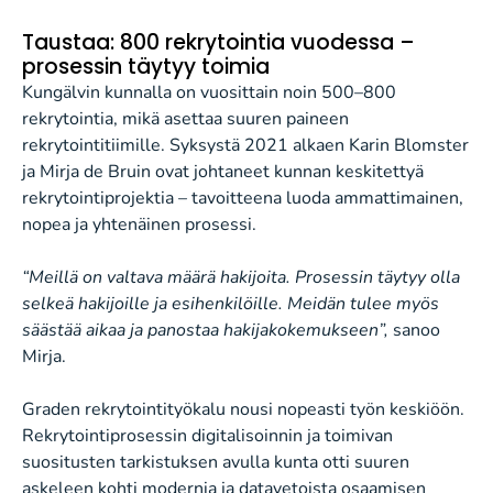
Taustaa: 800 rekrytointia vuodessa –
prosessin täytyy toimia
Kungälvin kunnalla on vuosittain noin 500–800
rekrytointia, mikä asettaa suuren paineen
rekrytointitiimille. Syksystä 2021 alkaen Karin Blomster
ja Mirja de Bruin ovat johtaneet kunnan keskitettyä
rekrytointiprojektia – tavoitteena luoda ammattimainen,
nopea ja yhtenäinen prosessi.
“Meillä on valtava määrä hakijoita. Prosessin täytyy olla
selkeä hakijoille ja esihenkilöille. Meidän tulee myös
säästää aikaa ja panostaa hakijakokemukseen”,
sanoo
Mirja.
Graden rekrytointityökalu nousi nopeasti työn keskiöön.
Rekrytointiprosessin digitalisoinnin ja toimivan
suositusten tarkistuksen avulla kunta otti suuren
askeleen kohti modernia ja datavetoista osaamisen