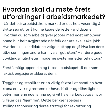
Hvordan skal du møte årets
utfordringer i arbeidsmarkedet?
Når det blir arbeidstakers marked er det helt vesentlig å
skille seg ut for å kunne kapre de rette kandidatene.
Hvordan du som arbeidsgiver jobber med eget employer
brand blir helt avgjørende når folk der ute skal søke jobb.
Hvorfor skal kandidatene velge nettopp deg? Hva kan dere
tilby som ingen andre har, hva er gulroten? Har dere gode
utviklingsmuligheter, moderne systemer eller teknologi?
Forstå målgruppen din og tilpass budskapet til det som
faktisk engasjerer akkurat dem.
Trygghet og stabilitet er en viktig faktor i et samfunn hvor
krona er
svak
og rentene er høye.
Kultur og
tilhørlighet
betyr mer enn noensinne og vi vil ha
en arbeidsplass hvor
vi føler oss “hjemme”.
D
ett
e
bør gjenspeiles i
stillingsannonser og deres strategi for rekruttering.