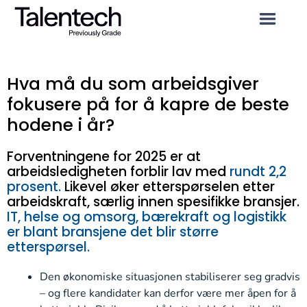
H
va må du som arbeidsgiver
fokusere
på for å kapre de beste
hodene
i år
?
Forventningene for 2025 er at
arbeidsledigheten for
blir lav
med
rundt 2,2
prosent.
Likevel øker etterspørselen etter
arbeidskraft, særlig innen spesifikke bransjer.
IT, helse og omsorg, bærekraft og logistikk
er blant bransjene det blir større
etterspørsel.
Den økonomiske situasjonen stabiliserer seg gradvis
– og flere kandidater kan derfor være mer åpen for å