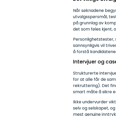
Når søknadene begynn
utvalgsspørsmål, test
på grunnlag av kompe
det som føles kjent, 
Personlighetstester, 
sannsynligvis vil tri
å forstå kandidatene
Intervjuer
og
cas
Strukturerte intervj
for at alle får de 
rekruttering). Det fi
smart måte å sikre e
Ikke undervurder vikt
selv og selskapet, o
mest genuine inntryk