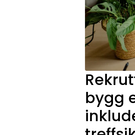
Rekrut
bygg e
inklu
treffsi