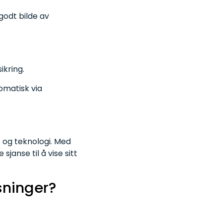
 godt bilde av
ikring.
omatisk via
 og teknologi. Med
janse til å vise sitt
sninger?