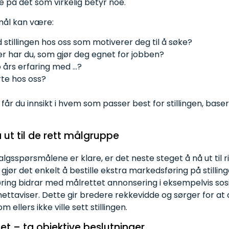
re på det som virkelig betyr noe.
mål kan være:
stillingen hos oss som motiverer deg til å søke?
er har du, som gjør deg egnet for jobben?
o års erfaring med …?
rte hos oss?
får du innsikt i hvem som passer best for stillingen, baser
å ut
til
de rett
målgruppe
gsspørsmålene er klare, er det neste steget å nå ut til 
gjør det enkelt å bestille ekstra markedsføring på stilling
øring bidrar med målrettet annonsering i eksempelvis so
ettaviser. Dette gir bredere rekkevidde og sørger for at d
 ellers ikke ville sett stillingen.
get
– ta objektive
beslutninger