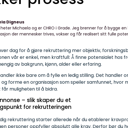
ela Digneus
g heter Michaela og er CHRO i Grade. Jeg brenner for å bygge en
asjon der mennesker trives, vokser og får realisert sitt fulle poten
ver dag for å gjøre rekruttering mer objektiv, forsknings
nen vår er enkel, men kraftfull: Å finne potensialet hos 
ngig av bakgrunn, kjønn, alder eller erfaring.
andler ikke bare om å fylle en ledig stilling. Det handler
er og forme en organisasjon som speiler samfunnet, hvor
får muligheten til å bidra.
nnonse
– slik
skaper
du et
gspunkt
for
rekrutteringen
dig rekruttering starter allerede når du etablerer kravprofi
en personer oppfyller absolutt alle krav. Derfor bør du hol