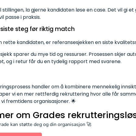
stillingen, la gjerne kandidaten løse en case. Det vil gi et
l passe i praksis.
siste steg
før
riktig match
 rette kandidaten, er referansesjekken en siste kvalitetss
sjekk sparer du mye tid og ressurser. Prosessen skjer aut
, og i retur får du en tydelig rapport med svarene.
ringsprosess handler om å kombinere mennekelig innsikt
aper vi en mer rettferdig rekruttering hvor alle får samme s
r vi fremtidens organisasjoner. 🌟
 mer om Grades rekrutteringslø
de kan støtte deg og din organisasjon 🚀