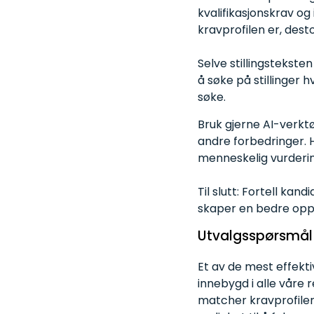
kvalifikasjonskrav og
kravprofilen er, dest
Selve stillingstekste
å søke på stillinger hv
søke.
Bruk gjerne AI-verktø
andre forbedringer. Hu
menneskelig vurdering
Til slutt: Fortell ka
skaper en bedre oppl
Utvalgsspørsmål
Et av de mest effekt
innebygd i alle våre 
matcher kravprofilen