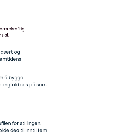
 bærekraftig
sial.
basert og
fremtidens
 om å bygge
 mangfold ses på som
len for stillingen.
de deg til inntil fem