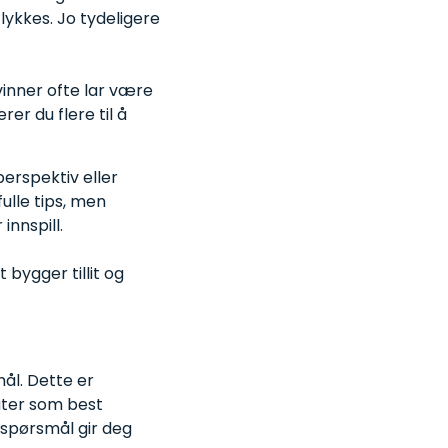
lykkes. Jo tydeligere
vinner ofte lar være
rer du flere til å
erspektiv eller
fulle tips, men
innspill.
bygger tillit og
ål. Dette er
dater som best
 spørsmål gir deg