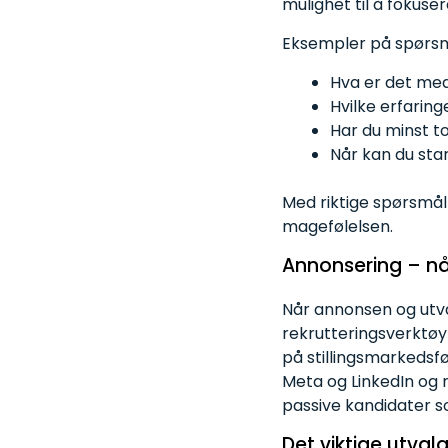
mulighet til å fokuse
Eksempler på spørs
Hva er det med 
Hvilke erfaring
Har du minst t
Når kan du sta
Med riktige spørsmål 
magefølelsen.
Annonsering – n
Når annonsen og utval
rekrutteringsverktøy 
på stillingsmarkedsf
Meta og LinkedIn og n
passive kandidater som
Det viktige
utval