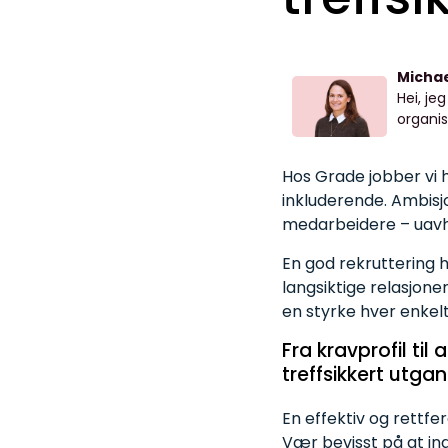
Micha
Hei, je
organis
Hos Grade jobber vi h
inkluderende. Ambisjo
medarbeidere – uavhe
En god rekruttering h
langsiktige relasjon
en styrke hver enkelt 
Fra kravprofil
til
a
treffsikkert
utgan
En effektiv og rettfer
Vær bevisst på at ing