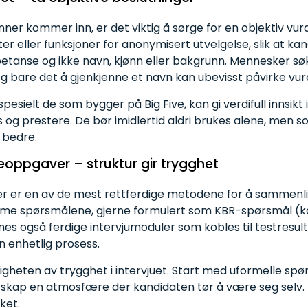
er kommer inn, er det viktig å sørge for en objektiv vur
er eller funksjoner for anonymisert utvelgelse, slik at k
tanse og ikke navn, kjønn eller bakgrunn. Mennesker søk
og bare det å gjenkjenne et navn kan ubevisst påvirke vur
spesielt de som bygger på Big Five, kan gi verdifull innsik
ves og prestere. De bør imidlertid aldri brukes alene, men
 bedre.
eoppgaver
–
struktur gir
trygghet
uer er en av de mest rettferdige metodene for å sammenl
samme spørsmålene, gjerne formulert som KBR-spørsmål 
nnes også ferdige intervjumoduler som kobles til testresul
n enhetlig prosess.
igheten av trygghet i intervjuet. Start med uformelle spø
g skap en atmosfære der kandidaten tør å være seg selv. 
ket.