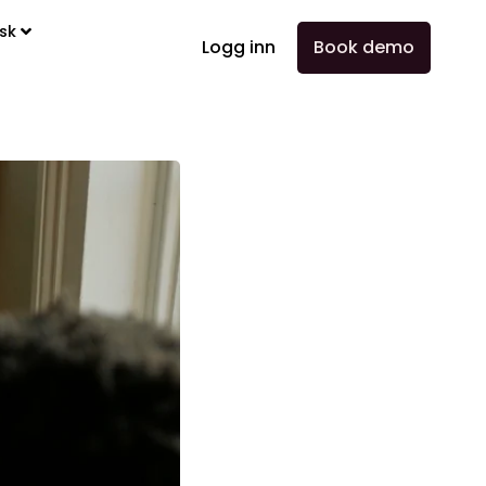
sk
Logg inn
Book demo