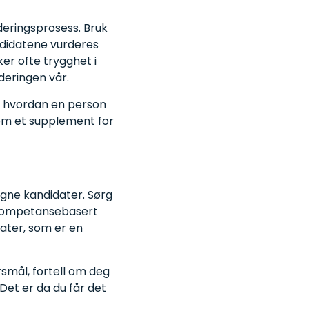
deringsprosess. Bruk
andidatene vurderes
er ofte trygghet i
deringen vår.
t i hvordan en person
 som et supplement for
igne kandidater. Sørg
(kompetansebasert
tater, som er en
rsmål, fortell om deg
Det er da du får det