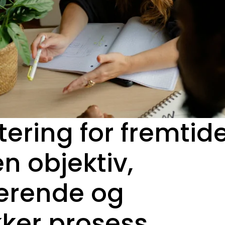
tering
for
fremtid
n objektiv,
derende
og
kker
prosess