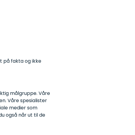
t på fakta og ikke
riktig målgruppe. Våre
en. Våre spesialister
siale medier som
u også når ut til de