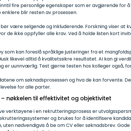
 inntil fire personlige egenskaper som er avgjørende for å 
o enklere blir resten av prosessen.
n bør være selgende og inkluderende. Forskning viser at k
or de ikke oppfyller alle krav. Ved å holde listen kort invite
y som kan foreslå språklige justeringer fra et mangfoldsp
sk likevel alltid å kvalitetssikre resultatet. AI kan gi verdi
 er uunnværlig. Test gjerne testen hos kolleger også, for 
ndidatene om søknadsprosessen og hva de kan forvente. Det 
evelse for alle parter.
–
nøkkelen
til
effektivitet
og
objektivitet
ive verktøyene i en rekrutteringsprosess er utvalgsspørsm
rekrutteringssystemer og brukes for å identifisere kandi
, uten nødvendigvis å be om CV eller søknadsbrev. Gode