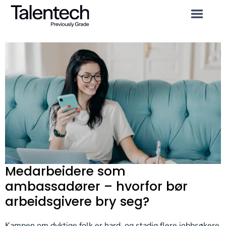
Medarbeidere som
ambassadører – hvorfor bør
arbeidsgivere bry seg?
Kampen om dyktige folk er hard, og stadig flere jobbsøkere