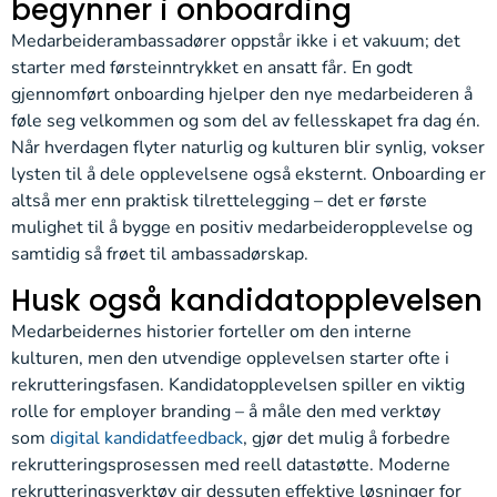
begynner i onboarding
Medarbeiderambassadører oppstår ikke i et vakuum; det
starter med førsteinntrykket en ansatt får. En godt
gjennomført onboarding hjelper den nye medarbeideren å
føle seg velkommen og som del av fellesskapet fra dag én.
Når hverdagen flyter naturlig og kulturen blir synlig, vokser
lysten til å dele opplevelsene også eksternt. Onboarding er
altså mer enn praktisk tilrettelegging – det er første
mulighet til å bygge en positiv medarbeideropplevelse og
samtidig så frøet til ambassadørskap.
Husk også kandidatopplevelsen
Medarbeidernes historier forteller om den interne
kulturen, men den utvendige opplevelsen starter ofte i
rekrutteringsfasen. Kandidatopplevelsen spiller en viktig
rolle for employer branding – å måle den med verktøy
som
digital kandidatfeedback
, gjør det mulig å forbedre
rekrutterings­prosessen med reell datastøtte. Moderne
rekrutterings­verktøy gir dessuten effektive løsninger for